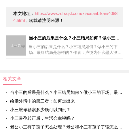
本文地址：
https://www.zdrsqsl.com/xiaosanbikan/4088
4.html
，转载请注明来源！
当小三的后果是什么？小三结局如何？做小三的下场、最终结局是怎样的？
上一篇
当小三的后果是什么？小三结局如何？做小三的下
场、最终结局是怎样的？作者：卢悦为什么恶人没有
恶报，男人离婚娶了小绿，为什么越过越幸福？这个
问题在我16年的婚姻咨询生涯中，被无数受伤的原配
问过，她们的眼泪
相关文章
当小三的后果是什么？小三结局如何？做小三的下场、最终结局是怎样的？
给婚外情中的第三者：如何走出来
小三敲诈勒索多少钱可以判刑？
小三带孕转正后，生活会幸福吗？
老公小三有了孩子怎么处理？老公和小三有孩子了该怎么办？老公外面有小三而且有小孩怎么办？