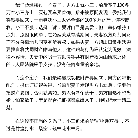
我们曾经接过一个案子，男方出轨小三，前后花了100多
万在小三身上，买包买车买首饰。后来被原配发现，委托我们
将钱要回来，一审判决小三返还全部的100多万财产，连本带
利。小三不服，选择上诉，哭诉自己是真爱，但二审仍维持了
原判。原因很简单，在婚姻关系存续期间，夫妻双方对共同财
产不分份额地共同享有所有权，如果夫妻一方超出日常生活需
要擅自将共同财产赠与他人，这种赠与行为应认定为无效，法
律不容情。夫妻中的另一方以侵犯共有财产权为由请求返还
的，人民法院应予支持，没有任何商量的余地。
而这个案子，我们最终能成功把财产要回来，男方的积极
配合，提供证据很关键。当原配妻子发现男方出轨后，便要他
把财产要回，否则就离婚。男人有两个孩子，男方自然不想离
婚，怕家散了，于是配合把证据都拿出来了，转账记录一清二
楚。
在这段不正当的关系里，小三追求的所谓“物质获得”，不
过是竹篮打水一场空，镜中花水中月。