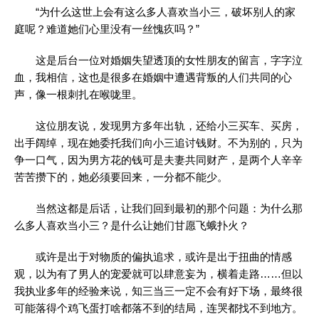
“为什么这世上会有这么多人喜欢当小三，破坏别人的家
庭呢？难道她们心里没有一丝愧疚吗？”
这是后台一位对婚姻失望透顶的女性朋友的留言，字字泣
血，我相信，这也是很多在婚姻中遭遇背叛的人们共同的心
声，像一根刺扎在喉咙里。
这位朋友说，发现男方多年出轨，还给小三买车、买房，
出手阔绰，现在她委托我们向小三追讨钱财。不为别的，只为
争一口气，因为男方花的钱可是夫妻共同财产，是两个人辛辛
苦苦攒下的，她必须要回来，一分都不能少。
当然这都是后话，让我们回到最初的那个问题：为什么那
么多人喜欢当小三？是什么让她们甘愿飞蛾扑火？
或许是出于对物质的偏执追求，或许是出于扭曲的情感
观，以为有了男人的宠爱就可以肆意妄为，横着走路……但以
我执业多年的经验来说，知三当三一定不会有好下场，最终很
可能落得个鸡飞蛋打啥都落不到的结局，连哭都找不到地方。