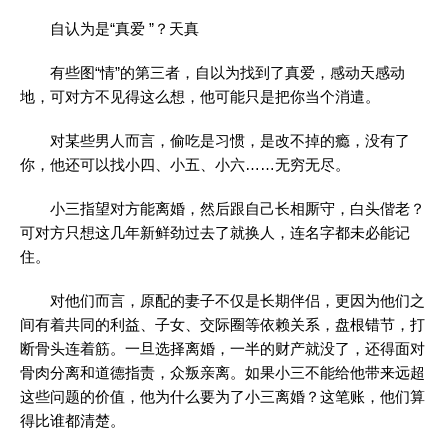
自认为是“真爱 ”？天真
有些图“情”的第三者，自以为找到了真爱，感动天感动
地，可对方不见得这么想，他可能只是把你当个消遣。
对某些男人而言，偷吃是习惯，是改不掉的瘾，没有了
你，他还可以找小四、小五、小六……无穷无尽。
小三指望对方能离婚，然后跟自己长相厮守，白头偕老？
可对方只想这几年新鲜劲过去了就换人，连名字都未必能记
住。
对他们而言，原配的妻子不仅是长期伴侣，更因为他们之
间有着共同的利益、子女、交际圈等依赖关系，盘根错节，打
断骨头连着筋。一旦选择离婚，一半的财产就没了，还得面对
骨肉分离和道德指责，众叛亲离。如果小三不能给他带来远超
这些问题的价值，他为什么要为了小三离婚？这笔账，他们算
得比谁都清楚。