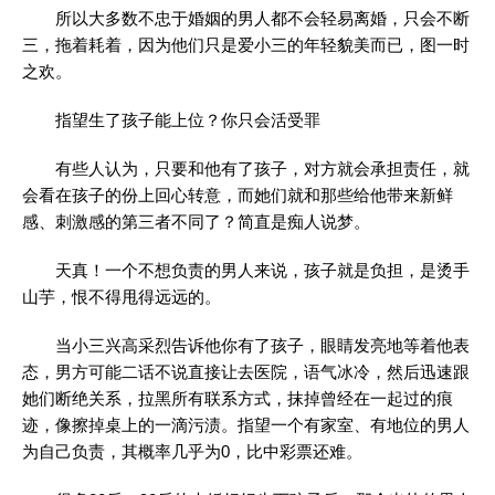
所以大多数不忠于婚姻的男人都不会轻易离婚，只会不断
三，拖着耗着，因为他们只是爱小三的年轻貌美而已，图一时
之欢。
指望生了孩子能上位？你只会活受罪
有些人认为，只要和他有了孩子，对方就会承担责任，就
会看在孩子的份上回心转意，而她们就和那些给他带来新鲜
感、刺激感的第三者不同了？简直是痴人说梦。
天真！一个不想负责的男人来说，孩子就是负担，是烫手
山芋，恨不得甩得远远的。
当小三兴高采烈告诉他你有了孩子，眼睛发亮地等着他表
态，男方可能二话不说直接让去医院，语气冰冷，然后迅速跟
她们断绝关系，拉黑所有联系方式，抹掉曾经在一起过的痕
迹，像擦掉桌上的一滴污渍。指望一个有家室、有地位的男人
为自己负责，其概率几乎为0，比中彩票还难。