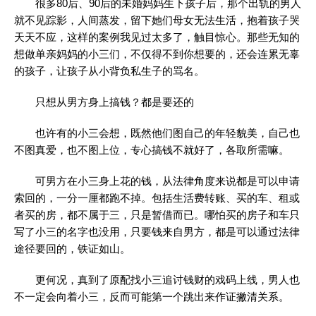
很多80后、90后的未婚妈妈生下孩子后，那个出轨的男人
就不见踪影，人间蒸发，留下她们母女无法生活，抱着孩子哭
天天不应，这样的案例我见过太多了，触目惊心。那些无知的
想做单亲妈妈的小三们，不仅得不到你想要的，还会连累无辜
的孩子，让孩子从小背负私生子的骂名。
只想从男方身上搞钱？都是要还的
也许有的小三会想，既然他们图自己的年轻貌美，自己也
不图真爱，也不图上位，专心搞钱不就好了，各取所需嘛。
可男方在小三身上花的钱，从法律角度来说都是可以申请
索回的，一分一厘都跑不掉。包括生活费转账、买的车、租或
者买的房，都不属于三，只是暂借而已。哪怕买的房子和车只
写了小三的名字也没用，只要钱来自男方，都是可以通过法律
途径要回的，铁证如山。
更何况，真到了原配找小三追讨钱财的戏码上线，男人也
不一定会向着小三，反而可能第一个跳出来作证撇清关系。