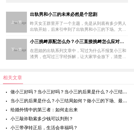
出轨男和小三的未来必然是个悲剧
上一篇
昨天女王群里开了一个主题，先是从到底有多少男人
出轨开始，后来引申到了出轨男和小三的下场。大家
你一言我一语，越聊越深入，话题也从数据扯到了人
性。思姐做咨询的时候，跟很多女性朋友说过，出轨
小三挑衅原配怎么办？小三直接挑衅怎么应对？小三很嚣张我应该怎么对付她？
男和小三，必然是
下一篇
在思姐的出轨系列文章中，写过为什么不报复小三和
渣男，也写过三字经拆解，让大家学会放下，清楚指
责抱怨背后的结果。每一步都浸透了无数姐妹的眼泪
和深夜的辗转反侧。知乎上，有好多姐妹都说：“思
姐，我反复的时候
相关文章
做小三好吗？当小三好吗？当小三的后果是什么？小三结局如何？做小三的下场、最终结局是怎样的？
当小三的后果是什么？小三结局如何？做小三的下场、最终结局是怎样的？
给婚外情中的第三者：如何走出来
小三敲诈勒索多少钱可以判刑？
小三带孕转正后，生活会幸福吗？