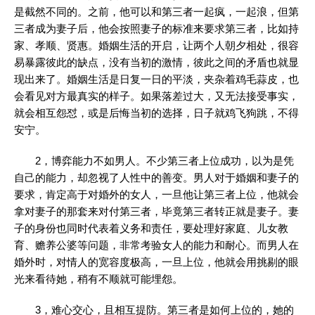
是截然不同的。之前，他可以和第三者一起疯，一起浪，但第
三者成为妻子后，他会按照妻子的标准来要求第三者，比如持
家、孝顺、贤惠。婚姻生活的开启，让两个人朝夕相处，很容
易暴露彼此的缺点，没有当初的激情，彼此之间的矛盾也就显
现出来了。婚姻生活是日复一日的平淡，夹杂着鸡毛蒜皮，也
会看见对方最真实的样子。如果落差过大，又无法接受事实，
就会相互怨怼，或是后悔当初的选择，日子就鸡飞狗跳，不得
安宁。
2，博弈能力不如男人。不少第三者上位成功，以为是凭
自己的能力，却忽视了人性中的善变。男人对于婚姻和妻子的
要求，肯定高于对婚外的女人，一旦他让第三者上位，他就会
拿对妻子的那套来对付第三者，毕竟第三者转正就是妻子。妻
子的身份也同时代表着义务和责任，要处理好家庭、儿女教
育、赡养公婆等问题，非常考验女人的能力和耐心。而男人在
婚外时，对情人的宽容度极高，一旦上位，他就会用挑剔的眼
光来看待她，稍有不顺就可能埋怨。
3，难心交心，且相互提防。第三者是如何上位的，她的