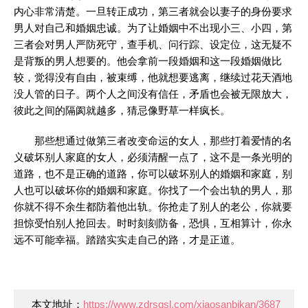
内心非常清楚。一旦转正成功，第三者就会以妻子的身份要求
男人对自己和婚姻忠诚。为了让婚姻中不出现小三、小四，第
三者会对男人严防死守，查手机、问行踪、设定位，这无疑不
是背叛的男人想要的。他会拿前一段婚姻和这一段婚姻做比
较，觉得没有自由，被束缚，他就想要逃离，继续过花天酒地
没人管的日子。两个人之间没有信任，矛盾也会被无限放大，
彼此之间的隔阂就越多，猜忌像野草一样疯长。
那些想通过做第三者改变命运的女人，那些打着爱情的名
义破坏别人家庭的女人，必须清醒一点了，这不是一条光明的
道路，也不是正确的道路，你可以破坏别人的婚姻和家庭，别
人也可以破坏你的婚姻和家庭。你找了一个会出轨的男人，那
你就不得不余生都防着他出轨。你抢走了别人的老公，你就要
担惊受怕别人抢回去。时时刻刻防备，恐惧，互相算计，你永
远不可能幸福。踏踏实实走自己的路，才是正道。
本文地址：
https://www.zdrsqsl.com/xiaosanbikan/3687