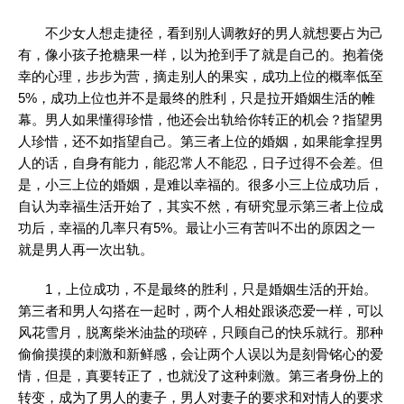
不少女人想走捷径，看到别人调教好的男人就想要占为己
有，像小孩子抢糖果一样，以为抢到手了就是自己的。抱着侥
幸的心理，步步为营，摘走别人的果实，成功上位的概率低至
5%，成功上位也并不是最终的胜利，只是拉开婚姻生活的帷
幕。男人如果懂得珍惜，他还会出轨给你转正的机会？指望男
人珍惜，还不如指望自己。第三者上位的婚姻，如果能拿捏男
人的话，自身有能力，能忍常人不能忍，日子过得不会差。但
是，小三上位的婚姻，是难以幸福的。很多小三上位成功后，
自认为幸福生活开始了，其实不然，有研究显示第三者上位成
功后，幸福的几率只有5%。最让小三有苦叫不出的原因之一
就是男人再一次出轨。
1，上位成功，不是最终的胜利，只是婚姻生活的开始。
第三者和男人勾搭在一起时，两个人相处跟谈恋爱一样，可以
风花雪月，脱离柴米油盐的琐碎，只顾自己的快乐就行。那种
偷偷摸摸的刺激和新鲜感，会让两个人误以为是刻骨铭心的爱
情，但是，真要转正了，也就没了这种刺激。第三者身份上的
转变，成为了男人的妻子，男人对妻子的要求和对情人的要求