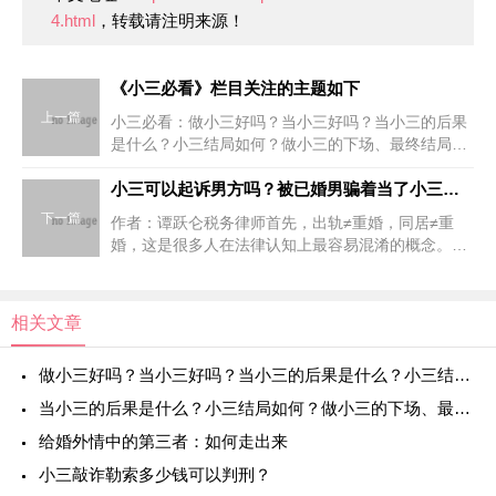
4.html
，转载请注明来源！
《小三必看》栏目关注的主题如下
上一篇
小三必看：做小三好吗？当小三好吗？当小三的后果
是什么？小三结局如何？做小三的下场、最终结局是
怎样的？当小三被起诉是什么后果？小三被原配起诉
了，如何应对？小三被原配起诉还钱，小三有什么办
小三可以起诉男方吗？被已婚男骗着当了小三可以起诉吗？小三能起诉男方重婚罪吗？第三者应该怎么起诉已婚男？
法应诉？ 我当
下一篇
作者：谭跃仑税务律师首先，出轨≠重婚，同居≠重
婚，这是很多人在法律认知上最容易混淆的概念。
《婚姻法》第四十六条规定：“有下列情形之一，导致
离婚的，无过错方有权请求损害赔偿： （一）重婚
的； （二）有配
相关文章
做小三好吗？当小三好吗？当小三的后果是什么？小三结局如何？做小三的下场、最终结局是怎样的？
当小三的后果是什么？小三结局如何？做小三的下场、最终结局是怎样的？
给婚外情中的第三者：如何走出来
小三敲诈勒索多少钱可以判刑？