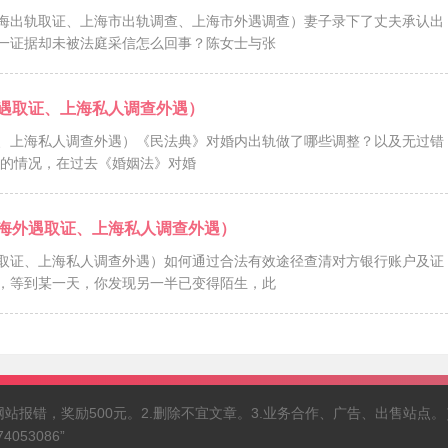
海出轨取证、上海市出轨调查、上海市外遇调查）妻子录下了丈夫承认出
一证据却未被法庭采信怎么回事？陈女士与张
遇取证、上海私人调查外遇）
、上海私人调查外遇）《民法典》对婚内出轨做了哪些调整？以及无过错
问题严重的情况，在过去《婚姻法》对婚
海外遇取证、上海私人调查外遇）
取证、上海私人调查外遇）如何通过合法有效途径查清对方银行账户及证
，等到某一天，你发现另一半已变得陌生，此
（1.网站报错，奖励500元。2.删除不宜文章。3.业务合作、广告、出售站点。
53086”