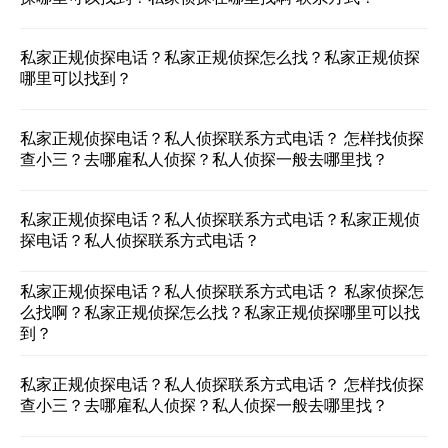
私家正规侦探电话？私家正规侦探怎么找？私家正规侦探
哪里可以找到？
私家正规侦探电话？私人侦探联系方式电话？ 怎样找侦探
查小三？去哪雇私人侦探？私人侦探一般去哪里找？
私家正规侦探电话？私人侦探联系方式电话？私家正规侦
探电话？私人侦探联系方式电话？
私家正规侦探电话？私人侦探联系方式电话？ 私家侦探怎
么找啊？私家正规侦探怎么找？私家正规侦探哪里可以找
到？
私家正规侦探电话？私人侦探联系方式电话？ 怎样找侦探
查小三？去哪雇私人侦探？私人侦探一般去哪里找？