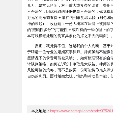
几万元是常见区间，对于重大或复杂的调查，费用
不合法的，因此获取的证据也是不合法的，你觉得
万元的高额调查费 + 潜在的刑事犯罪风险（对你和
神的凌迟）。收益端：一份大概率在法庭上被排除的非
的“照顾性多分”的可能性 + 或许有的一些心理上
本可以模糊处理的伤害具象化为挥之不去的画面）
反正，我觉得不值。这是我的个人判断，基于
于聘请一位专业的婚姻家事律师。律师虽然不能像
些情况下的录音可能被采纳）、如何梳理现有的合
计谈判策略、如何在诉讼中争取最大权益。律师的
风险可控的策略，而不是购买一份可能将你拖入深渊
自伤的利刃。面对婚姻危机，愤怒和冲动是本能，
本文地址：
https://www.zdrsqsl.com/xsdc/37526.