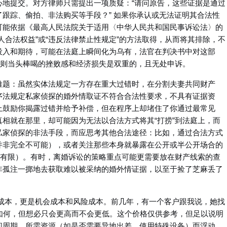
心地提交。对方律师只需提出一项质疑：“请问原告，这些证据是通过
跟踪、偷拍、非法购买等手段？” 如果你承认或无法证明其合法性
可能依据《最高人民法院关于适用〈中华人民共和国民事诉讼法〉的
人合法权益”或“违反法律禁止性规定”的方法取得，从而将其排除，不
投入和期待，可能在法庭上瞬间化为乌有，法官在判决书中对这部
规则当头棒喝的挫败感和经济损失是双重的，且无处申诉。
难题：虽然实体法规定一方存在重大过错时，在分割夫妻共同财产
序法规定私家侦探的婚外情取证不符合合法性要求，不具有证据资
上鼓励你揭露过错并给予补偿，但在程序上却堵住了你通过最常见
相就在那里，却可能因为无法以合法方式将其“打捞”到法庭上，而
私家侦探的非法手段，而应思考其他合法途径：比如，通过合法方式
并非完全不可能），或者关注那些本身就暴露在公开或半公开场合的
力有限）。有时，离婚诉讼的策略重点可能更需要放在财产线索的查
非孤注一掷地去获取难以被采纳的婚外情证据，以至于捡了芝麻丢了
济成本，更是机会成本和风险成本。前几年，有一个客户跟我说，她找
如何，但想必只会更高而不会更低。这个价格仅供参考，但足以说明
间周期、所需资源（如是否需要异地出差、使用特殊设备）而浮动。