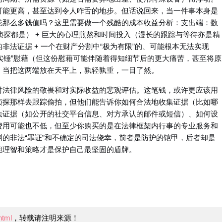
可能更高，甚至达到令人咋舌的地步。但话说回来，当一件事本身是
花那么多钱值吗？这里需要做一个残酷的成本收益分析：支出端：数
侦探都是） + 巨大的心理煎熬和时间投入（漫长的跟踪与等待亦是精
法证据 + 一个在财产分割中“极为有限”的、可能根本无法实现
的“实锤”慰藉（但这份慰藉可能伴随着得知细节后的更大痛苦，甚至将原
。当把这两端放在天平上，孰轻孰重，一目了然。
对法律风险的敬畏和对实际收益的悲观评估。这笔钱，或许更应该用
侦探那样去跟踪偷拍，但他们能告诉你如何合法地收集证据（比如哪
法证据（如公开的社交平台信息、对方承认的邮件或短信）、如何设
费用可能也不低，但至少你购买的是在法律框架内行事的专业服务和
的非法“罪证”和不确定的司法侥幸，前者是防护的铠甲，后者却是
但理智和策略才是保护自己最坚固的盾牌。
html
，转载请注明来源！