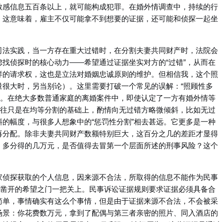
敏感信息五百条以上，就可能构成犯罪。在婚外情调查中，持续的行
。这意味着，雇主不仅可能拿不到想要的证据，还可能和侦探一起坐
司法实践，当一方存在重大过错时，在分割夫妻共同财产时，法院会
找侦探时的核心动力——希望通过证据坐实对方的“过错”，从而在
样的请求权，这也是立法对婚姻忠诚原则的维护。但相信我，这个照
量很大时，另当别论）。这里需要打破一个常见的误解：“照顾性多
倾斜。在绝大多数普通家庭的离婚案件中，即使认定了一方有婚外情等
往往只是在均等分割的基础上，酌情向无过错方略微倾斜，比如无过
的幅度，与很多人想象中的“惩罚性分割”相去甚远。它更多是一种
再分配。除非夫妻共同财产数额特别巨大，这百分之几的差距才显得
，多分得的几万元，是否值得去冒第一个层面所述的刑事风险？这个
家侦探获取的个人信息，因来源不合法，所取得的信息不能作为民事
苦凿开的希望之门一把关上。民事诉讼证据规则要求证据必须具备合
简单，事情确实有这么个事情，但是由于证据来源不合法，不会被采
场景：你花费数万元，拿到了配偶与第三者亲密的照片、同入酒店的