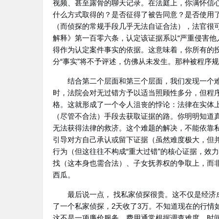
视频、甚至露骨的聊天记录。在法庭上，你满怀信
什么方式取得的？是否征得了被告同意？是否使用了
（而侦探的常规手段几乎无法自证合法），法官很
解释》第一百零六条，认定该证据系以“严重侵害他
得作为认定案件事实的依据。这意味着，你所有的
分“事实”将不予评述，仿佛从未发生。那种被程序
结合第二个层面和第三个层面，我们发现一个
时，法院会对无过错方予以适当照顾性多分，但程
格。这就形成了一个令人沮丧的悖论：法律在实体
（尽管不合法）手段去获取证据的路。你明明知道真
无法获得法律的救济。这个难题的解决，不能依靠
引导对方自己承认或留下证据（虽然难度极大，但
行为（但这往往不构成“重大过错”的核心证据，效
找（这本身也需合法）、子女抚养权的争取上，而
西瓜。
最后说一点， 找私家侦探很贵。这不仅是经
了一个私家侦探，2天收了3万。不知道现在的行情
这不是一项廉价服务。费用通常根据调查难度、时