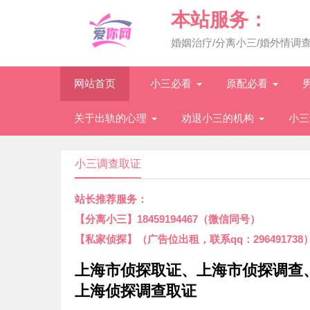
本站服务：
婚姻治疗/分离小三/婚外情调
网站首页
小三必看
原配必看
关于出轨的心理
劝退小三的机构
小三
小三调查取证
站长推荐服务：
【分离小三】18459194467（微信同号）
【私家侦探】（广告位出租，联系qq：296491738
上海市侦探取证、上海市侦探调查
上海侦探调查取证