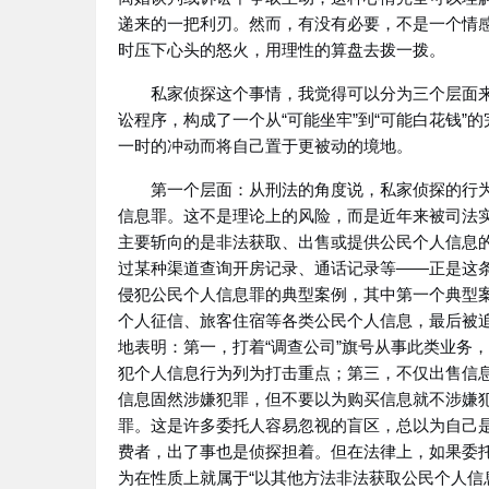
递来的一把利刃。然而，有没有必要，不是一个情
时压下心头的怒火，用理性的算盘去拨一拨。
私家侦探这个事情，我觉得可以分为三个层面
讼程序，构成了一个从“可能坐牢”到“可能白花钱
一时的冲动而将自己置于更被动的境地。
第一个层面：从刑法的角度说，私家侦探的行
信息罪。这不是理论上的风险，而是近年来被司法
主要斩向的是非法获取、出售或提供公民个人信息
过某种渠道查询开房记录、通话记录等——正是这条
侵犯公民个人信息罪的典型案例，其中第一个典型
个人征信、旅客住宿等各类公民个人信息，最后被
地表明：第一，打着“调查公司”旗号从事此类业务
犯个人信息行为列为打击重点；第三，不仅出售信
信息固然涉嫌犯罪，但不要以为购买信息就不涉嫌
罪。这是许多委托人容易忽视的盲区，总以为自己是“
费者，出了事也是侦探担着。但在法律上，如果委
为在性质上就属于“以其他方法非法获取公民个人信