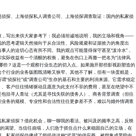
规侦探、上海侦探私人调查公司、上海侦探调查取证：国内的
私家侦
准，写出来供大家参考下：我必须坦诚地说明，我的立场和视角——
我的思考逻辑天然倾向于从合法性、风险规避和证据效力的角度出
事人的迫切心态有所不同。我的观点可能显得保守甚至“泼冷水”，
和实际收益有一个清醒的权衡，避免在伤口上再撒一把名为“法律风
有哪些？这是一个观察行业生态的切入点。如果抛开那些影视剧塑造的
这个行业的业务版图既清晰又狭窄。其他不了解，但有一块蛋糕是，
谓“侦探社”或“调查公司”生存的基石和主要的利润来源。它需求稳定
）、客户往往情绪驱动且愿意为此支付不菲的费用，甚至在绝望中不
还包括寻人查址（尤其是寻找失联的债务人）、商务背景调查（但往
些业务的规模、专业性和合法性往往更参差不齐，难以与婚外情调查
找私家侦探？借此机会，聊一聊我的看法。被问及的频率之高，反映
”的渴望。当信任崩塌，人们急于抓住点什么来稳固自己的立场，在
。私家侦探仿佛成了能提供这种“武器”的供应商，被想象成黑暗中