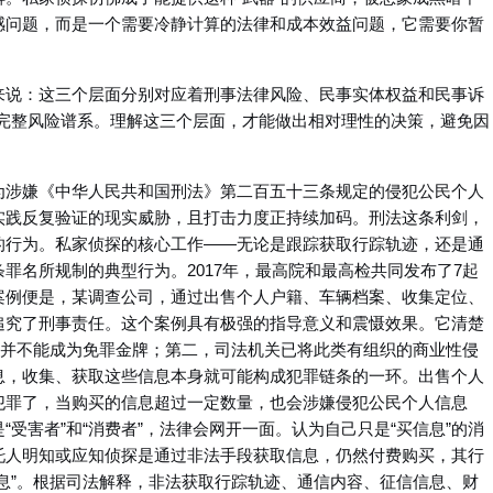
感问题，而是一个需要冷静计算的法律和成本效益问题，它需要你暂
来说：这三个层面分别对应着刑事法律风险、民事实体权益和民事诉
”的完整风险谱系。理解这三个层面，才能做出相对理性的决策，避免因
为涉嫌《中华人民共和国刑法》第二百五十三条规定的侵犯公民个人
实践反复验证的现实威胁，且打击力度正持续加码。刑法这条利剑，
的行为。私家侦探的核心工作——无论是跟踪获取行踪轨迹，还是通
罪名所规制的典型行为。2017年，最高院和最高检共同发布了7起
案例便是，某调查公司，通过出售个人户籍、车辆档案、收集定位、
追究了刑事责任。这个案例具有极强的指导意义和震慑效果。它清楚
，并不能成为免罪金牌；第二，司法机关已将此类有组织的商业性侵
息，收集、获取这些信息本身就可能构成犯罪链条的一环。出售个人
犯罪了，当购买的信息超过一定数量，也会涉嫌侵犯公民个人信息
受害者”和“消费者”，法律会网开一面。认为自己只是“买信息”的消
托人明知或应知侦探是通过非法手段获取信息，仍然付费购买，其行
息”。根据司法解释，非法获取行踪轨迹、通信内容、征信信息、财