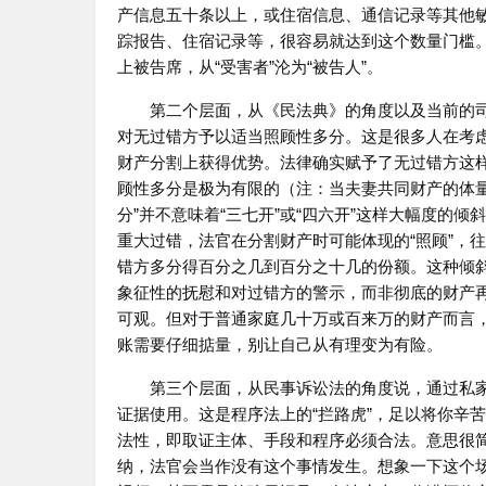
产信息五十条以上，或住宿信息、通信记录等其他
踪报告、住宿记录等，很容易就达到这个数量门槛
上被告席，从“受害者”沦为“被告人”。
第二个层面，从《民法典》的角度以及当前的
对无过错方予以适当照顾性多分。这是很多人在考虑
财产分割上获得优势。法律确实赋予了无过错方这
顾性多分是极为有限的（注：当夫妻共同财产的体
分”并不意味着“三七开”或“四六开”这样大幅度的
重大过错，法官在分割财产时可能体现的“照顾”，
错方多分得百分之几到百分之十几的份额。这种倾斜
象征性的抚慰和对过错方的警示，而非彻底的财产
可观。但对于普通家庭几十万或百来万的财产而言
账需要仔细掂量，别让自己从有理变为有险。
第三个层面，从民事诉讼法的角度说，通过私
证据使用。这是程序法上的“拦路虎”，足以将你辛
法性，即取证主体、手段和程序必须合法。意思很
纳，法官会当作没有这个事情发生。想象一下这个