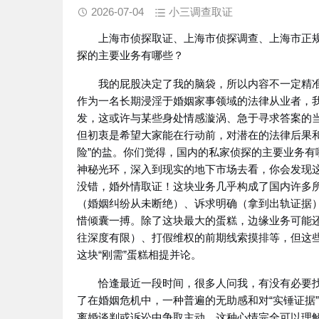
2026-07-04
小三调查取证
上海市侦探取证、上海市侦探调查、上海市正
探
的主要业务有哪些？
我的屁股决定了我的脑袋，所以内容不一定精
作为一名长期浸淫于婚姻家事领域的法律从业者，
发，这或许与某些身处情感漩涡、急于寻求答案的当
但初衷是希望大家能在行动前，对潜在的法律后果
险”的盐。你们觉得，国内的私家侦探的主要业务
神秘光环，深入到现实的地下市场去看，你会发现
没错，婚外情取证！这块业务几乎构成了国内许多所
（婚姻纠纷从未断绝）、诉求明确（拿到出轨证据
惜倾囊一搏。除了这块最大的蛋糕，边缘业务可能
往深度有限）、打假维权的前期线索摸排等，但这
这块“刚需”蛋糕相提并论。
恰逢最近一段时间，很多人问我，有没有必要
了在婚姻危机中，一种普遍的无助感和对“实锤证据
离婚谈判或诉讼中争取主动，这种心情完全可以理解