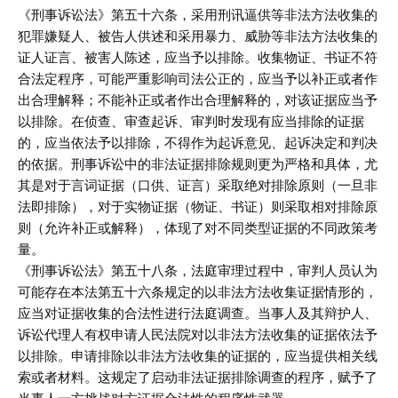
《刑事诉讼法》第五十六条，采用刑讯逼供等非法方法收集的
犯罪嫌疑人、被告人供述和采用暴力、威胁等非法方法收集的
证人证言、被害人陈述，应当予以排除。收集物证、书证不符
合法定程序，可能严重影响司法公正的，应当予以补正或者作
出合理解释；不能补正或者作出合理解释的，对该证据应当予
以排除。在侦查、审查起诉、审判时发现有应当排除的证据
的，应当依法予以排除，不得作为起诉意见、起诉决定和判决
的依据。刑事诉讼中的非法证据排除规则更为严格和具体，尤
其是对于言词证据（口供、证言）采取绝对排除原则（一旦非
法即排除），对于实物证据（物证、书证）则采取相对排除原
则（允许补正或解释），体现了对不同类型证据的不同政策考
量。
《刑事诉讼法》第五十八条，法庭审理过程中，审判人员认为
可能存在本法第五十六条规定的以非法方法收集证据情形的，
应当对证据收集的合法性进行法庭调查。当事人及其辩护人、
诉讼代理人有权申请人民法院对以非法方法收集的证据依法予
以排除。申请排除以非法方法收集的证据的，应当提供相关线
索或者材料。这规定了启动非法证据排除调查的程序，赋予了