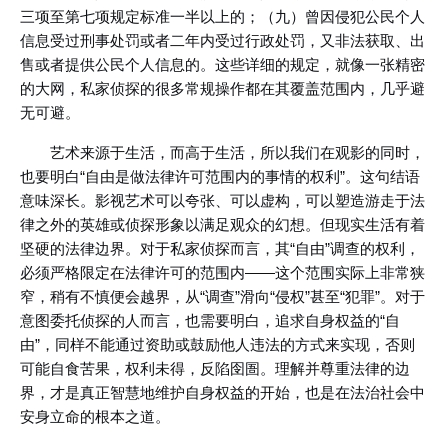
三项至第七项规定标准一半以上的；（九）曾因侵犯公民个人
信息受过刑事处罚或者二年内受过行政处罚，又非法获取、出
售或者提供公民个人信息的。这些详细的规定，就像一张精密
的大网，私家侦探的很多常规操作都在其覆盖范围内，几乎避
无可避。
艺术来源于生活，而高于生活，所以我们在观影的同时，
也要明白“自由是做法律许可范围内的事情的权利”。这句结语
意味深长。影视艺术可以夸张、可以虚构，可以塑造游走于法
律之外的英雄或侦探形象以满足观众的幻想。但现实生活有着
坚硬的法律边界。对于私家侦探而言，其“自由”调查的权利，
必须严格限定在法律许可的范围内——这个范围实际上非常狭
窄，稍有不慎便会越界，从“调查”滑向“侵权”甚至“犯罪”。对于
意图委托侦探的人而言，也需要明白，追求自身权益的“自
由”，同样不能通过资助或鼓励他人违法的方式来实现，否则
可能自食苦果，权利未得，反陷囹圄。理解并尊重法律的边
界，才是真正智慧地维护自身权益的开始，也是在法治社会中
安身立命的根本之道。