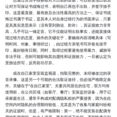
想通过合法手段获取对方出轨的证据，可以在发现出轨后
让对方写保证书或悔过书，表明自己再也不出轨，并签字捺手
印。这是最直接、最有效且合法性最高的方法之一。保证书或
悔过书属于书证，是其本人对自身过错行为的书面承认，只要
是其真实意思表示（没有受到胁迫、欺诈），其证据效力非常
高，几乎可以一锤定音。它不仅能证明出轨事实，还能直接体
现过错方的态度。操作的关键在于，要确保内容清晰具体（写
明时间、对象、事情经过），由过错方亲笔书写并签名按手
印，最好能有日期。同时，取得过程要避免使用暴力、威胁等
非法手段，否则可能影响其自愿性和证据效力，一旦被认定为
受胁迫所写，反而前功尽弃。
或在自己家里安装监视器，拍取完整的、未经修改过的录
音录像。这是另一个可能的合法取证途径，但必须严格限定条
件。关键在于“在自己家里”。夫妻共同居住的住宅，双方均有
使用权，在公共区域（如客厅、餐厅）安装监控设备，用于记
录家庭生活，通常不构成对配偶隐私权的严重侵害，因为在此
空间内对隐私的合理期待较低，尤其是为了收集与家庭纠纷相
关的证据时。但是，有严格限制：第一，绝不能安装在配偶专