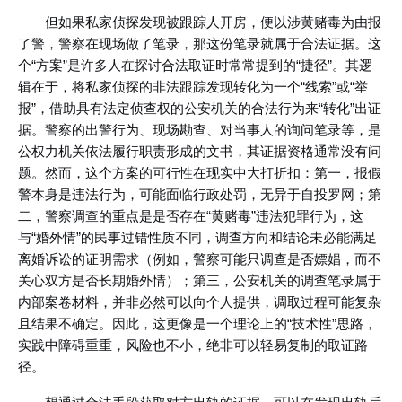
但如果私家侦探发现被跟踪人开房，便以涉黄赌毒为由报
了警，警察在现场做了笔录，那这份笔录就属于合法证据。这
个“方案”是许多人在探讨合法取证时常常提到的“捷径”。其逻
辑在于，将私家侦探的非法跟踪发现转化为一个“线索”或“举
报”，借助具有法定侦查权的公安机关的合法行为来“转化”出证
据。警察的出警行为、现场勘查、对当事人的询问笔录等，是
公权力机关依法履行职责形成的文书，其证据资格通常没有问
题。然而，这个方案的可行性在现实中大打折扣：第一，报假
警本身是违法行为，可能面临行政处罚，无异于自投罗网；第
二，警察调查的重点是是否存在“黄赌毒”违法犯罪行为，这
与“婚外情”的民事过错性质不同，调查方向和结论未必能满足
离婚诉讼的证明需求（例如，警察可能只调查是否嫖娼，而不
关心双方是否长期婚外情）；第三，公安机关的调查笔录属于
内部案卷材料，并非必然可以向个人提供，调取过程可能复杂
且结果不确定。因此，这更像是一个理论上的“技术性”思路，
实践中障碍重重，风险也不小，绝非可以轻易复制的取证路
径。