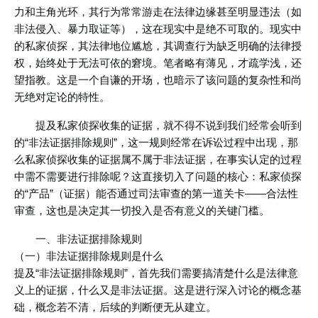
力和主角光环，其行为常常游走在法律边缘甚至明显违法（如
非法侵入、暴力取证等），这在现实中是绝不可取的。现实中
的私家侦探，其法律地位尴尬，其调查行为缺乏明确的法律授
权，始终处于无法可依的窘境。笔者略有薄见，才疏学浅，还
望指教。这是一个自谦的开场，也暗示了该问题的复杂性和尚
无绝对定论的特性。
提及私家侦探收集的证据，就不得不说到我们经常会听到
的“非法证据排除规则”，这一规则经常在诉讼过程中出现，那
么私家侦探收集的证据属不属于非法证据，在事实认定的过程
中需不需要进行排除呢？这直接切入了问题的核心：私家侦探
的“产品”（证据）能否通过司法审查的第一道关卡——合法性
审查，这也是决定其一切投入是否有意义的关键门槛。
一、非法证据排除规则
（一）非法证据排除规则是什么
提及“非法证据排除规则”，首先我们需要搞清楚什么是法律意
义上的证据，什么又是非法证据。这是进行深入讨论的概念基
础，概念若不清，后续的判断便无从建立。