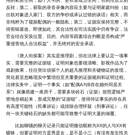
用的私密空间，如个人书房、更衣室或卫生间，否则性质立刻
反转；第二，获取的录音录像内容应主要与证明家庭纠纷（如
出轨对象进入家门、双方的争吵或承认过错的谈话）相关，而
非纯粹为了窥探配偶的一般隐私；第三，证据应保持完整，不
得剪辑篡改。即便如此，其合法性在司法实践中仍有争议，法
官会结合安装位置、目的、内容等因素综合判断是否构成“严
重侵害他人合法权益”，并无绝对的安全承诺。
《唐人街探案》其实是推理剧，但在法律上要认定一项事
实，需要完整的证据链，证明对象也要很清晰。影视作品为了
戏剧效果，往往突出侦探个人的超凡推理和关键物证的发现，
简化甚至忽略现实中繁琐但至关重要的证据规则和证明过程。
法律实务中，证明一个事实（如“配偶A与B存在婚外同居关
系”）就像搭建一座房子，需要多块砖石（证据）按照逻辑严
密地垒砌起来，形成完整的“证据链”，使得待证事实的存在具
有高度可能性（民事诉讼）或排除合理怀疑（刑事诉讼），任
何一块关键砖石的缺失都可能导致整个证明大厦的倾覆。
比如聊骚的聊天记录只能证明微信昵称为XX的人与XX有
暧昧，但要证明对方是男是女，是不是
小三
（有没有发生性关