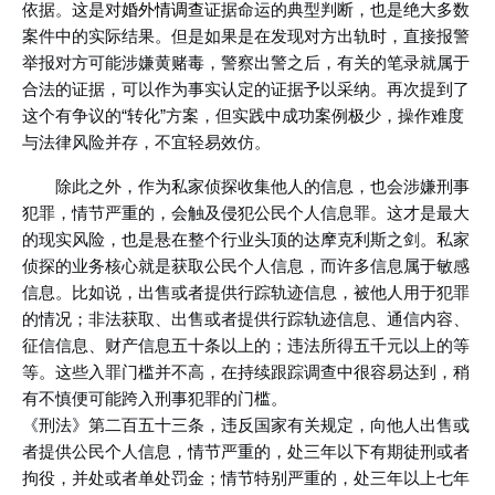
依据。这是对
婚外情调查
证据命运的典型判断，也是绝大多数
案件中的实际结果。但是如果是在发现对方出轨时，直接报警
举报对方可能涉嫌黄赌毒，警察出警之后，有关的笔录就属于
合法的证据，可以作为事实认定的证据予以采纳。再次提到了
这个有争议的“转化”方案，但实践中成功案例极少，操作难度
与法律风险并存，不宜轻易效仿。
除此之外，作为私家侦探收集他人的信息，也会涉嫌刑事
犯罪，情节严重的，会触及侵犯公民个人信息罪。这才是最大
的现实风险，也是悬在整个行业头顶的达摩克利斯之剑。私家
侦探的业务核心就是获取公民个人信息，而许多信息属于敏感
信息。比如说，出售或者提供行踪轨迹信息，被他人用于犯罪
的情况；非法获取、出售或者提供行踪轨迹信息、通信内容、
征信信息、财产信息五十条以上的；违法所得五千元以上的等
等。这些入罪门槛并不高，在持续跟踪调查中很容易达到，稍
有不慎便可能跨入刑事犯罪的门槛。
《刑法》第二百五十三条，违反国家有关规定，向他人出售或
者提供公民个人信息，情节严重的，处三年以下有期徒刑或者
拘役，并处或者单处罚金；情节特别严重的，处三年以上七年