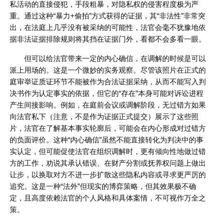
私活动的直接侵犯，手段粗暴，对隐私权的侵害程度极为严
重。通过这种“暴力+偷拍”方式获得的证据，其“非法性”非常突
出，在法庭上几乎没有被采纳的可能性，法官会毫不犹豫地依
据非法证据排除规则将其挡在证据门外，看都不会多看一眼。
但可以给法官带来一定的内心确信，在调解的时候是可以
派上用场的。这是一个微妙的实务观察。尽管该照片在正式的
庭审举证质证环节不能被作为合法证据采纳，从而不能写入判
决书作为认定事实的依据，但它的“存在”本身可能对诉讼进程
产生间接影响。例如，在庭前会议或调解阶段，无过错方如果
向法官私下（注意，不是作为证据正式提交）展示了这些照
片，法官在了解基本事实轮廓后，可能会在内心形成对过错方
的负面评价。这种“内心确信”虽然不能直接转化为判决中的事
实认定，但可能促使法官在组织调解时，更有倾向性地做过错
方的工作，劝说其承认错误、在财产分割或抚养权问题上做出
让步，以换取对方不进一步扩散这些隐私内容或寻求更严厉的
追究。这是一种“法外”但现实的博弈策略，但其效果极不确
定，且高度依赖法官的个人风格和具体案情，不可视作万全之
策。