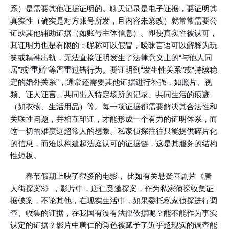
系）是需要其他证据证明的。聊天记录是电子证据，要证明其
真实性（确实是对方账号所发，且内容未篡改）就常常需要公
证或其他辅助证据（如账号主体信息）。即使真实性被认可，
其证明力也是有限的：昵称可以假冒，暧昧言语可以解释为玩
笑或精神出轨，无法直接证明发生了法律意义上的“与他人同
居”或“重婚”等严重过错行为。要证明到“发生性关系”或“持续稳
定的婚外关系”，通常还需要其他证据进行补强，如照片、视
频、证人证言、共同出入特定场所的记录、共同生活的痕迹
（如衣物、生活用品）等。每一项证据都需要解决其合法性和
关联性问题，并相互印证，才能形成一个有力的证明体系，而
这一切的难度远超常人的想象。私家侦探往往只能提供碎片化
的信息，而难以构建起法庭认可的证据链，这是其服务的结构
性短板。
春节假期上映了很多的电影， 比如有关悬疑喜剧片《唐
人街探案3》，影片中，唐仁受邀探案，作为私家侦探收集证
据破案，不论其他，在现实生活中，如果委托私家侦探进行调
查、收集的证据，在我国有没有法律依据呢？能不能作为事实
认定的证据？影片中唐仁的角色被赋予了近乎超现实的调查能