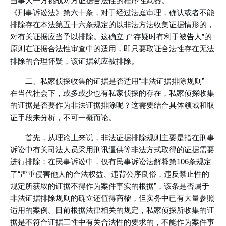
当事人一方挑战对方证据合法性的程序性武器。
《刑事诉讼法》第六十条，对于经过法庭审理，确认或者不能
排除存在本法第五十六条规定的以非法方法收集证据情形的，
对有关证据应当予以排除。这确立了“存疑时有利于被告人”的
原则在证据合法性审查中的适用，即只要取证合法性存在无法
排除的合理怀疑，该证据就应被排除。
二、私家侦探收集的证据是否适用“非法证据排除规则”
在当代社会下，或多或少也有私家侦探的存在，私家侦探收集
的证据是否要作为非法证据排除呢？这需要结合具体领域和取
证手段来分析，不可一概而论。
首先，从理论上来说，非法证据排除规则主要是指在刑事
诉讼中有关司法人员采用刑讯逼供等非法方式取得的证据需要
进行排除；在民事诉讼中，仅有民事诉讼法解释第106条规定
了“严重侵害他人的合法权益、违背公序良俗，违反禁止性的
规定所获取的证据不得作为案件事实的根据”，该条是否属于
非法证据排除规则的确立还值得商榷，但实务中已有大量参照
适用的案例。目前根据法律相关的规定，私家侦探所收集的证
据是不符合证据三性中有关合法性的要求的，不能作为案件事