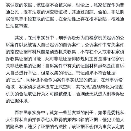
实认定的依据，该证据不会被采纳。理论上，私家侦探作为普
通公民，没有法定的调查取证权，其通过跟踪、偷拍、非法购
买信息等手段获取的证据，在合法性上存在根本缺陷，很难通
过法庭审查。
其次，在刑事实务中，刑事诉讼分为由检察机关起诉的公
诉案件以及被害人自己起诉的自诉案件，公诉案件中有关案件
的指控证据材料只能是侦查机关收集，不存在个人或者私家侦
探收集证据的可能，此时非法证据排除规则主要是排除侦察机
关非法收集的证据；自诉案件中有关的证据材料虽然是由自诉
人自己进行举证，但是收集的物证、书证如果不符合证据
的“三性”，同样也不会作为案件事实认定的依据。在刑事诉讼
领域，私家侦探基本没有正式空间，其“发现”必须转化为侦查
机关的合法取证行为才可能被使用，否则便无从进入刑事诉讼
的证据体系。
而在民事实务中，就如一些朋友举的例子，如果是委托私
人侦探私自偷拍偷录他人取得的婚内出轨的证据，侵犯了他人
的隐私权，违反了证据的合法性，该证据不会作为事实认定的