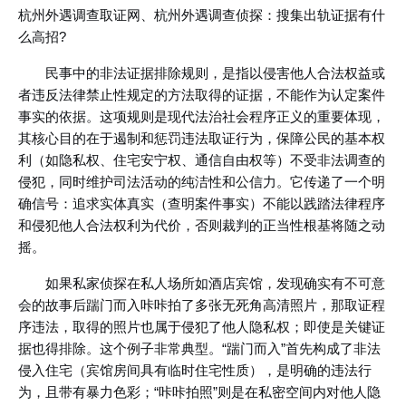
杭州外遇调查取证网、杭州外遇调查侦探：搜集出轨证据有什
么高招?
民事中的非法证据排除规则，是指以侵害他人合法权益或
者违反法律禁止性规定的方法取得的证据，不能作为认定案件
事实的依据。这项规则是现代法治社会程序正义的重要体现，
其核心目的在于遏制和惩罚违法取证行为，保障公民的基本权
利（如隐私权、住宅安宁权、通信自由权等）不受非法调查的
侵犯，同时维护司法活动的纯洁性和公信力。它传递了一个明
确信号：追求实体真实（查明案件事实）不能以践踏法律程序
和侵犯他人合法权利为代价，否则裁判的正当性根基将随之动
摇。
如果私家侦探在私人场所如酒店宾馆，发现确实有不可意
会的故事后踹门而入咔咔拍了多张无死角高清照片，那取证程
序违法，取得的照片也属于侵犯了他人隐私权；即使是关键证
据也得排除。这个例子非常典型。“踹门而入”首先构成了非法
侵入住宅（宾馆房间具有临时住宅性质），是明确的违法行
为，且带有暴力色彩；“咔咔拍照”则是在私密空间内对他人隐