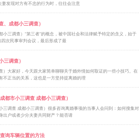
夫妻发现对方有不忠的行为时，往往会注意
查、成都小三调查）
都小三调查）“第三者”的概念，被中国社会和法律赋予特定的含义，始于
国第四次民事审判会议，最后形成了最
小三调查）
查）大家好，今天跟大家简单聊聊关于婚外情如何取证的一些小技巧。在
有不正当的关系，这也是一方坚持提离婚的理
 成都市小三调查 成都小三调查）
市小三调查 成都小三调查）很多咨询离婚事项的当事人会问到：如何搜集对
身出户或者少分夫妻共同财产？能否请
位查询车辆位置的方法