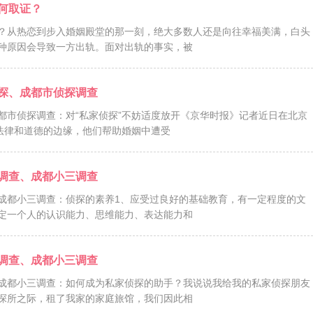
何取证？
？从热恋到步入婚姻殿堂的那一刻，绝大多数人还是向往幸福美满，白头
种原因会导致一方出轨。面对出轨的事实，被
探、成都市侦探调查
都市侦探调查：对“私家侦探”不妨适度放开《京华时报》记者近日在北京
法律和道德的边缘，他们帮助婚姻中遭受
调查、成都小三调查
成都小三调查：侦探的素养1、应受过良好的基础教育，有一定程度的文
定一个人的认识能力、思维能力、表达能力和
调查、成都小三调查
成都小三调查：如何成为私家侦探的助手？我说说我给我的私家侦探朋友
探所之际，租了我家的家庭旅馆，我们因此相