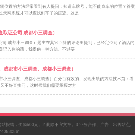
车辆位置的方法经常看到有人提问：知道车牌号，能不能查车的位置？答案
过天网系统才可以查找到车子的踪迹。这是
查取证公司 成都小三调查）
公司 成都小三调查）题主在其它回答的评论里提到，已经定位到了酒店的
登记入住的话，我提供一种方法。不过要
、成都市小三调查、成都小三调查）
市小三调查、成都小三调查）百分百有效的、发现出轨的方法技术篇：看
，又不好直接问，这时候我们需要掌握对方
（1.网站报错，奖励500元。2.删除不宜文章。3.业务合作、广告、出售站点。
53086”