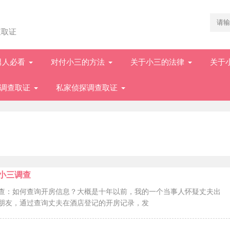
查取证
男人必看
对付小三的方法
关于小三的法律
关于
调查取证
私家侦探调查取证
小三调查
查：如何查询开房信息？大概是十年以前，我的一个当事人怀疑丈夫出
朋友，通过查询丈夫在酒店登记的开房记录，发