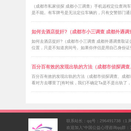
（成都市私家侦探 成都小三调查）手机远程定位查询
是不能。有车牌号是无法定位车辆的，只有交警部门通
如何去酒店捉奸?（成都市小三调查 成都外遇调
如何去酒店捉奸?（成都市小三调查 成都外遇调查取证
位置，只是不知道房间号。如果你伴侣是用自己身份证
百分百有效的发现出轨的方法（成都市侦探调查
百分百有效的发现出轨的方法（成都市侦探调查、成都
看对方去哪里了[有时候，我们不确定Ta是不是出轨了
联系站长：qq号：296491738
欢迎加入“中国公益心理咨询qq群：740