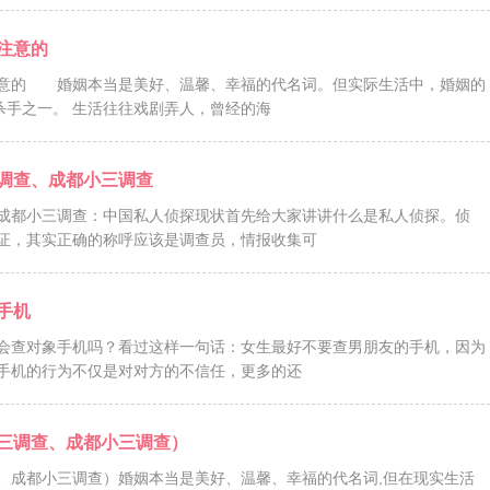
注意的
意的 婚姻本当是美好、温馨、幸福的代名词。但实际生活中，婚姻的
杀手之一。 生活往往戏剧弄人，曾经的海
调查、成都小三调查
成都小三调查：中国私人侦探现状首先给大家讲讲什么是私人侦探。侦
证，其实正确的称呼应该是调查员，情报收集可
手机
会查对象手机吗？看过这样一句话：女生最好不要查男朋友的手机，因为
手机的行为不仅是对对方的不信任，更多的还
三调查、成都小三调查）
、成都小三调查）婚姻本当是美好、温馨、幸福的代名词,但在现实生活