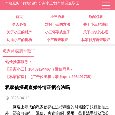
本站服务：婚姻治疗/分离小三/婚外情调查取证
首页
小三必看
原配必看
男人必看
对付小三的方法
关于小三的法律
关于小三的财产
小三怀孕或生子
关于出轨的心理
劝退小三的机构
小三调查取证
私家侦探调查取证
私家侦探调查取证
站长推荐服务：
【分离小三】18459194467（微信同号）
【私家侦探】（广告位出租，联系qq：296491738）
私家侦探调查婚外情证据合法吗
2026-04-12
网络上寻找的
私家侦探
在进行调查的时候除了跟踪偷拍之
外，还会向银行、通信、房管等部门采用一些非法手段获取公