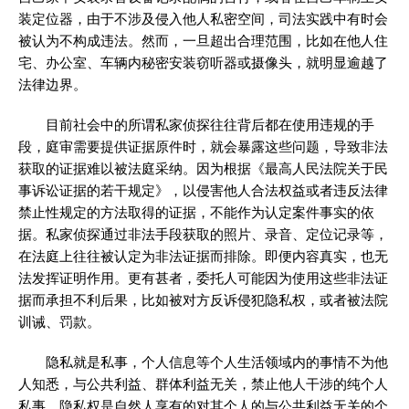
装定位器，由于不涉及侵入他人私密空间，司法实践中有时会
被认为不构成违法。然而，一旦超出合理范围，比如在他人住
宅、办公室、车辆内秘密安装窃听器或摄像头，就明显逾越了
法律边界。
目前社会中的所谓私家侦探往往背后都在使用违规的手
段，庭审需要提供证据原件时，就会暴露这些问题，导致非法
获取的证据难以被法庭采纳。因为根据《最高人民法院关于民
事诉讼证据的若干规定》，以侵害他人合法权益或者违反法律
禁止性规定的方法取得的证据，不能作为认定案件事实的依
据。私家侦探通过非法手段获取的照片、录音、定位记录等，
在法庭上往往被认定为非法证据而排除。即便内容真实，也无
法发挥证明作用。更有甚者，委托人可能因为使用这些非法证
据而承担不利后果，比如被对方反诉侵犯隐私权，或者被法院
训诫、罚款。
隐私就是私事，个人信息等个人生活领域内的事情不为他
人知悉，与公共利益、群体利益无关，禁止他人干涉的纯个人
私事。隐私权是自然人享有的对其个人的与公共利益无关的个