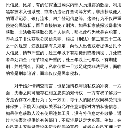
民信息。比如，有的侦探通过购买内部人员泄露的数据、利用
黑客技术入侵系统、或者伪造证件查询等方式，非法获取他人
的通话记录、银行流水、房产登记信息等。这些行为不仅严重
侵犯公民隐私，而且直接触犯了刑法。如果私家侦探涉嫌非法
获取、非法收买获取公民个人信息，那么此行为就是在犯罪，
即构成了非法获取公民信息罪。根据《刑法》第二百五十三条
之一的规定，违反国家有关规定，向他人出售或者提供公民个
人信息，情节严重的，处三年以下有期徒刑或者拘役，并处或
者单处罚金；情节特别严重的，处三年以上七年以下有期徒
刑，并处罚金。因此，私家侦探一旦涉足此类非法手段，面临
的将是刑事追诉，而非仅仅是民事侵权。
对于婚外情调查而言，也是知情权与隐私权的冲突。一方
面，夫妻之间可能存在相互忠实的知情权，一方有权了解另一
方是否存在不忠行为；另一方面，每个人的隐私权同样受到法
律保护，不能因为婚姻关系就允许任意刺探对方的私密信息。
如果信息获取人没有使用违禁工具，没有将信息对外散播，通
过合法渠道提供给有关部门，不应轻易认定为犯罪。例如，在
自己家中安装录音设备记录配偶的言行，或者在自己车辆上安