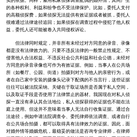
实的依据。同样，雇用私家侦探调查配偶的婚外情，其间产生
的各种权利、利益和纷争也不受法律保护。比如，委托人支付
的高额侦探费，如果侦探无法提供有效证据或者被抓，委托人
很难通过法律途径追回；如果侦探在调查过程中侵犯了他人权
益，委托人还可能被卷入共同侵权诉讼。
但法律同时规定，并非所有未经过对方同意的录音、录像
都是没有法律效力的。只要不违反法律的一般禁止性规定、不
侵害他人合法权益、不违反社会公共利益和社会公德，未经对
方同意的录音录像也可作为有效证据。例如，当事人在公共场
所（如餐厅、公园、街道）拍摄到对方与他人的亲密行为，或
者在自己家中安装的摄像头记录下配偶的不当言行，这些证据
往往可以被法院采纳。关键在于取证场所是否属于私人空间，
以及取证手段是否使用了法律禁止的器材。我国现在对私人侦
探一直没有承认其合法地位，私人侦探获得的证据也不能在法
庭上使用。但这并不意味着当事人无法自行收集证据。通过合
法途径，例如申请法院调查令、委托律师依法调查、或者自行
在公共场合拍摄，都可以取得具有法律效力的证据。因此，面
对婚外情等婚姻危机，最稳妥的做法是咨询专业律师，在律师