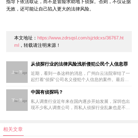
指导下依法取证，而不是冒险求助地下侦探。否则，不仅证据
无效，还可能让自己陷入更大的法律风险。
本文地址：
https://www.zdrsqsl.com/sjztdcxs/36767.ht
ml
，转载请注明来源！
从侦探行业的法律风险浅析侵犯公民个人信息罪
上一篇
近期，看到一条这样的消息，广州白云法院审结了一
起打着“侦探”公司名义侵犯个人信息的案件。最后两
名“侦探”被分别判处了有期徒刑九个月和有期徒刑八
个月。于是想简单谈谈侦探行业，顺便谈谈侵犯公民
中国有侦探吗？
个人信息罪的
下一篇
私人调查行业近年来在国内逐步开始发展，深圳也出
现不少私人调查公司，而私人侦探行业乱象也是不争
的事实，有人说这是一个神秘的行业，是一个游走在
法律边缘的行业，到底私人侦探行业如今发展的怎么
样？今天就让我们
相关文章