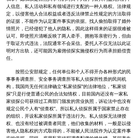
人信息、私人活动和私有领域进行支配的一种人格权。法律规
定，以侵害他人合法权益或者违反法律禁止性规定的方法取得
的证据，不能作为认定案件事实的依据。找人偷拍取得了婚外
情照片，已经侵犯了他人的隐私，因此这样得来的证据很难被
认可。即使照片清晰反映了两人牵手、拥抱等亲密行为，但由
于取证方式违法，法院通常不会采信。委托人不仅无法以此证
明对方出轨，还可能因为雇佣侦探实施侵权行为而承担赔偿责
任。
按照公安部规定，任何单位和个人不得开办各种形式的民
事事务调查所、安全事务调查所等私人侦探所性质的民间机
构，我国尚无任何法律确立“私家侦探”的法律地位，“私家侦
探”只是行使普通公民的合法知情权，目前国内还没有一家私
家侦探公司获得过工商部门颁发的营业执照，诉讼法中也没有
规定公民个人有“侦查权”。所以私人侦探所属于国家禁止存在
的组织，开设私家侦探所属于违法行为。私人侦探无法律授
权、也没有经过被调查者同意，他们收集的材料，一般是以侵
害他人隐私权的方式取得的，不能被人民法院作为认定案件事