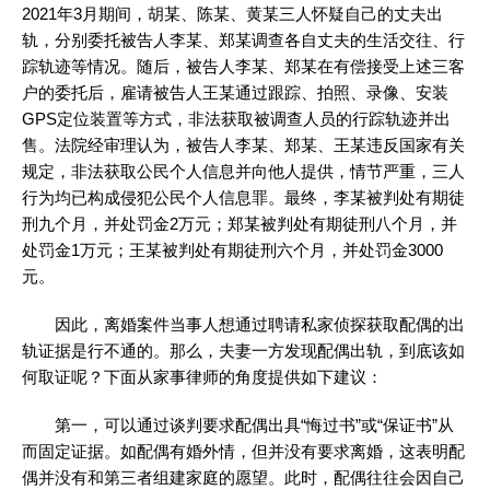
2021年3月期间，胡某、陈某、黄某三人怀疑自己的丈夫出
轨，分别委托被告人李某、郑某调查各自丈夫的生活交往、行
踪轨迹等情况。随后，被告人李某、郑某在有偿接受上述三客
户的委托后，雇请被告人王某通过跟踪、拍照、录像、安装
GPS定位装置等方式，非法获取被调查人员的行踪轨迹并出
售。法院经审理认为，被告人李某、郑某、王某违反国家有关
规定，非法获取公民个人信息并向他人提供，情节严重，三人
行为均已构成侵犯公民个人信息罪。最终，李某被判处有期徒
刑九个月，并处罚金2万元；郑某被判处有期徒刑八个月，并
处罚金1万元；王某被判处有期徒刑六个月，并处罚金3000
元。
因此，离婚案件当事人想通过聘请私家侦探获取配偶的出
轨证据是行不通的。那么，夫妻一方发现配偶出轨，到底该如
何取证呢？下面从家事律师的角度提供如下建议：
第一，可以通过谈判要求配偶出具“悔过书”或“保证书”从
而固定证据。如配偶有婚外情，但并没有要求离婚，这表明配
偶并没有和第三者组建家庭的愿望。此时，配偶往往会因自己