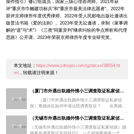
操作指引》修订组成员，国家三级心理咨询师。2021年获
评“重庆市巾帼建功标兵”和“重庆市最美法律志愿者”。2022年
获评京师律所年度优秀律师。2022年受人民邮电出版社邀请出
版普法书籍《爱的法则》。2023年受无讼邀请，录制《家事调
解的“道”与“术”》《三类“同案异判”继承纠纷的争点辨析和代理
思路》公开课。2023年荣获京师律所年度专业研究奖。
本文地址：
https://www.zdrsqsl.com/sjztdcxs/38554.ht
ml
，转载请注明来源！
（厦门市外遇出轨婚外情小三调查取证私家侦探）离婚诉讼如何申请法院调查取证？
上一篇
（厦门市外遇出轨婚外情小三调查取证私家侦
探）离婚诉讼如何申请法院调查取证？ 在离婚案
件中，大量的财产证据必须靠法院去收集，那么离婚
诉讼如何申请法院调查取证?当事人向法院申请调查
（无锡市外遇出轨婚外情小三调查取证私家侦探）婚姻案件调查取证实战技巧
取证，由法院查询或
下一篇
（无锡市外遇出轨婚外情小三调查取证私家侦探）婚
姻案件调查取证实战技巧1、一个咨询案例有一个姑