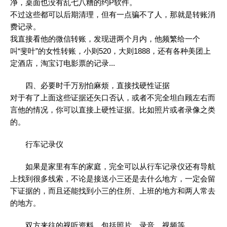
净，桌面也没有乱七八糟的约P软件。
不过这些都可以后期清理，但有一点骗不了人，那就是转账消
费记录。
我直接看他的微信转账，发现进两个月内，他频繁给一个
叫“斐叶”的女性转账，小则520，大则1888，还有各种美团上
定酒店，淘宝订电影票的记录...
四、必要时千万别怕麻烦，直接找硬性证据
对于有了上面这些证据还矢口否认，或者不完全坦白顾左右而
言他的情况，你可以直接上硬性证据。比如照片或者录像之类
的。
行车记录仪
如果是家里有车的家庭，完全可以从行车记录仪还有导航
上找到很多线索，不论是接送小三还是去什么地方，一定会留
下证据的，而且还能找到小三的住所、上班的地方和两人常去
的地方。
双方来往的视听资料，包括照片、录音、视频等