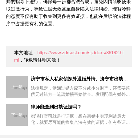
师的指导下进行，确保每一步都合法合规，避免因情绪驱使采
取过激行为，导致证据无效甚至自身陷入法律纠纷。理智冷静
的态度不仅有助于收集到更多有效证据，也能在后续的法律程
序中占据更有利的位置。
本文地址：
https://www.zdrsqsl.com/sjztdcxs/36192.ht
ml
，转载请注明来源！
济宁市私人私家侦探外遇婚外情、济宁市出轨小三调查取证公司：出轨收集证据技巧
上一篇
法律规定，婚姻过错方应不分或少分财产，还需要赔
偿无过错方一笔离婚损害赔偿金。发现配偶有婚外
情，应该如何收集证据？李鸥律师作为专业婚姻家事
律师，关于出轨如何取证的问题，为您解答如下：
律师能查到出轨证据吗？
一、初步探索（1）准
下一篇
都说打官司就是打证据，想在离婚中实现利益最大
化，就要尽可能的搜集合法有效的证据，但有些证据
光靠自己是远远不够的，这个时候就需要委托专业的
律师。有些证据律师可以凭律师事务所开的介绍信和