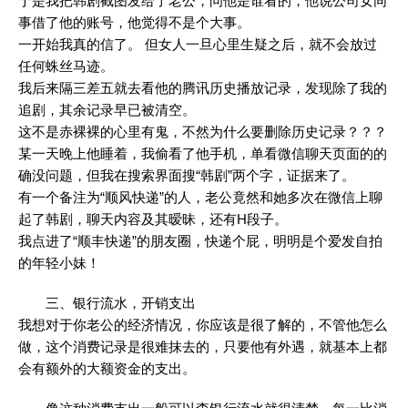
于是我把韩剧截图发给了老公，问他是谁看的，他说公司女同
事借了他的账号，他觉得不是个大事。
一开始我真的信了。 但女人一旦心里生疑之后，就不会放过
任何蛛丝马迹。
我后来隔三差五就去看他的腾讯历史播放记录，发现除了我的
追剧，其余记录早已被清空。
这不是赤裸裸的心里有鬼，不然为什么要删除历史记录？？？
某一天晚上他睡着，我偷看了他手机，单看微信聊天页面的的
确没问题，但我在搜索界面搜“韩剧”两个字，证据来了。
有一个备注为“顺风快递”的人，老公竟然和她多次在微信上聊
起了韩剧，聊天内容及其暧昧，还有H段子。
我点进了“顺丰快递”的朋友圈，快递个屁，明明是个爱发自拍
的年轻小妹！
三、银行流水，开销支出
我想对于你老公的经济情况，你应该是很了解的，不管他怎么
做，这个消费记录是很难抹去的，只要他有外遇，就基本上都
会有额外的大额资金的支出。