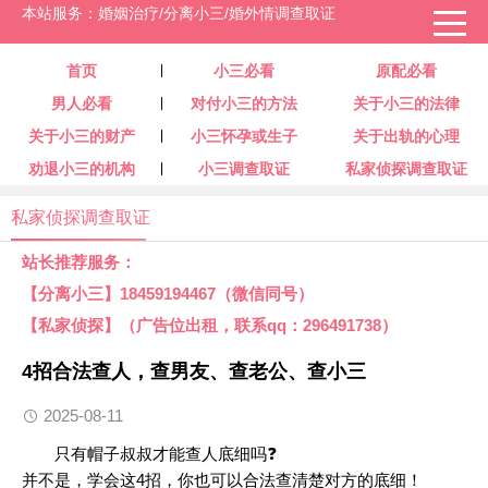
本站服务：婚姻治疗/分离小三/婚外情调查取证
首页
小三必看
原配必看
男人必看
对付小三的方法
关于小三的法律
关于小三的财产
小三怀孕或生子
关于出轨的心理
劝退小三的机构
小三调查取证
私家侦探调查取证
私家侦探调查取证
站长推荐服务：
【分离小三】18459194467（微信同号）
【私家侦探】（广告位出租，联系qq：296491738）
4招合法查人，查男友、查老公、查小三
2025-08-11
只有帽子叔叔才能查人底细吗❓
并不是，学会这4招，你也可以合法查清楚对方的底细！