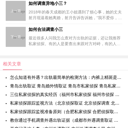
如何调查异地小三？
上一篇
2018年的春天成都的王小姐遇到了烦心事，她的丈夫
射月现逼着她离婚，射月告诉告诉她，“我不爱你，从
一开始的结合，这就是一种错误，我现在要为自己而
活了。”王小姐闻听此话，非常震惊，自己跟丈夫一向
如何合法调查小三
以来和风
下一篇
最近很多人问我怎么查对方出轨的证据，还让我推荐
私家侦探。有的人是要查出来跟对方对峙，有的人是
要找小三搞事情。你有没有想过你截图的聊天记录对
方可能说是你p的，照片是合成的？或者你去小三家
附近发传单，贴大
相关文章
怎么知道有外遇？出轨最简单的检测方法：内裤上精斑是证据
青岛出轨取证 青岛婚外情取证 青岛市私家侦探 青岛私家侦探 青岛侦探
三位私家侦探的真实经历（福州市私家侦探 福州市侦探 福州侦探取证 福州侦探调查）
私家侦探跟踪监视方法（北京侦探取证 北京侦探调查 北京侦探调查取证）
私家侦探跟踪监视准备原则（合肥私家侦探 合肥侦探取证）
教你通过手机调查外遇出轨证据（成都市外遇调查取证 成都外遇调查取证公司）