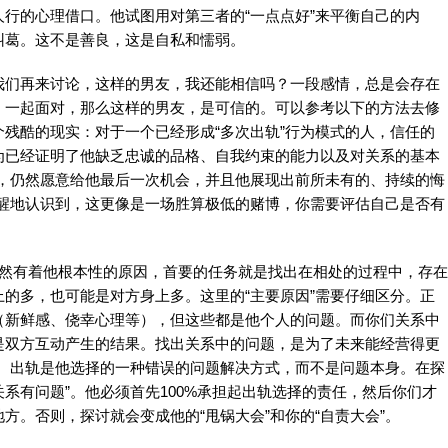
行的心理借口。他试图用对第三者的“一点点好”来平衡自己的内
纠葛。这不是善良，这是自私和懦弱。
我们再来讨论，这样的男友，我还能相信吗？一段感情，总是会存在
，一起面对，那么这样的男友，是可信的。可以参考以下的方法去修
残酷的现实：对于一个已经形成“多次出轨”行为模式的人，信任的
为已经证明了他缺乏忠诚的品格、自我约束的能力以及对关系的基本
虑，仍然愿意给他最后一次机会，并且他展现出前所未有的、持续的悔
清醒地认识到，这更像是一场胜算极低的赌博，你需要评估自己是否有
。
必然有着他根本性的原因，首要的任务就是找出在相处的过程中，存在
的多，也可能是对方身上多。这里的“主要原因”需要仔细区分。正
（新鲜感、侥幸心理等），但这些都是他个人的问题。而你们关系中
是双方互动产生的结果。找出关系中的问题，是为了未来能经营得更
因”。出轨是他选择的一种错误的问题解决方式，而不是问题本身。在探
关系有问题”。他必须首先100%承担起出轨选择的责任，然后你们才
方。否则，探讨就会变成他的“甩锅大会”和你的“自责大会”。