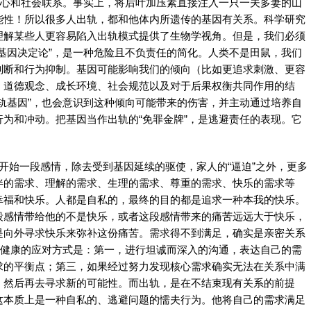
理心和社会联系。事实上，将后叶加压素直接注入一只一夫多妻的山
能性！所以很多人出轨，都和他体内所遗传的基因有关系。科学研究
理解某些人更容易陷入出轨模式提供了生物学视角。但是，我们必须
基因决定论”，是一种危险且不负责任的简化。人类不是田鼠，我们
判断和行为抑制。基因可能影响我们的倾向（比如更追求刺激、更容
、道德观念、成长环境、社会规范以及对于后果权衡共同作用的结
轨基因”，也会意识到这种倾向可能带来的伤害，并主动通过培养自
为和冲动。把基因当作出轨的“免罪金牌”，是逃避责任的表现。它
开始一段感情，除去受到基因延续的驱使，家人的“逼迫”之外，更多
伴的需求、理解的需求、生理的需求、尊重的需求、快乐的需求等
幸福和快乐。人都是自私的，最终的目的都是追求一种本我的快乐。
段感情带给他的不是快乐，或者这段感情带来的痛苦远远大于快乐，
是向外寻求快乐来弥补这份痛苦。需求得不到满足，确实是亲密关系
。健康的应对方式是：第一，进行坦诚而深入的沟通，表达自己的需
求的平衡点；第三，如果经过努力发现核心需求确实无法在关系中满
，然后再去寻求新的可能性。而出轨，是在不结束现有关系的前提
这本质上是一种自私的、逃避问题的懦夫行为。他将自己的需求满足