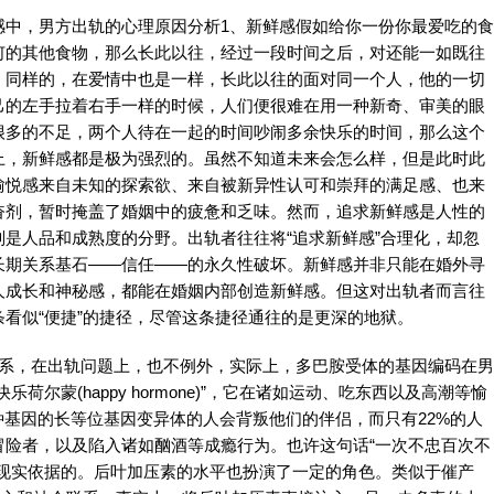
感中，男方出轨的心理原因分析1、新鲜感假如给你一份你最爱吃的食
何的其他食物，那么长此以往，经过一段时间之后，对还能一如既往
，同样的，在爱情中也是一样，长此以往的面对同一个人，他的一切
己的左手拉着右手一样的时候，人们便很难在用一种新奇、审美的眼
很多的不足，两个人待在一起的时间吵闹多余快乐的时间，那么这个
上，新鲜感都是极为强烈的。虽然不知道未来会怎么样，但是此时此
愉悦感来自未知的探索欲、来自被新异性认可和崇拜的满足感、也来
奋剂，暂时掩盖了婚姻中的疲惫和乏味。然而，追求新鲜感是人性的
是人品和成熟度的分野。出轨者往往将“追求新鲜感”合理化，却忽
长期关系基石——信任——的永久性破坏。新鲜感并非只能在婚外寻
人成长和神秘感，都能在婚姻内部创造新鲜感。但这对出轨者而言往
看似“便捷”的捷径，尽管这条捷径通往的是更深的地狱。
关系，在出轨问题上，也不例外，实际上，多巴胺受体的基因编码在男
尔蒙(happy hormone)”，它在诸如运动、吃东西以及高潮等愉
种基因的长等位基因变异体的人会背叛他们的伴侣，而只有22%的人
冒险者，以及陷入诸如酗酒等成瘾行为。也许这句话“一次不忠百次不
ter)”可能是有一个现实依据的。后叶加压素的水平也扮演了一定的角色。类似于催产