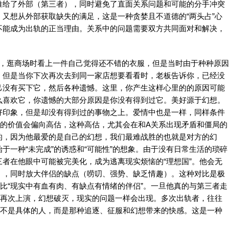
推给了外部（第三者），同时避免了直面关系问题和可能的分手冲突
又想从外部获取缺失的满足，这是一种贪婪且不道德的“两头占”心
不能成为出轨的正当理由。关系中的问题需要双方共同面对和解决，
历，逛商场时看上一件自己觉得还不错的衣服，但是当时由于种种原因
，但是当你下次再次去到同一家店想要看看时，老板告诉你，已经没
己没有买下它，然后各种遗憾。这里，你产生这样心里的的原因可能
么喜欢它，你遗憾的大部分原因是你没有得到过它。美好源于幻想。
好印象，但是却没有得到过的事物之上。爱情中也是一样，同样条件
B的价值会偏向高估，这种高估，尤其会在和A关系出现矛盾和僵局的
的，因为他最爱的是自己的幻想，我们最难战胜的也就是对方的幻
于一种“未完成”的诱惑和“可能性”的想象。由于没有日常生活的琐碎
者在他眼中可能被完美化，成为逃离现实烦恼的“理想国”。他会无
），同时放大伴侣的缺点（唠叨、强势、缺乏情趣）。这种对比是极
对比“现实中有血有肉、有缺点有情绪的伴侣”。一旦他真的与第三者走
会再次上演，幻想破灭，现实的问题一样会出现。多次出轨者，往往
的不是具体的人，而是那种追逐、征服和幻想带来的快感。这是一种