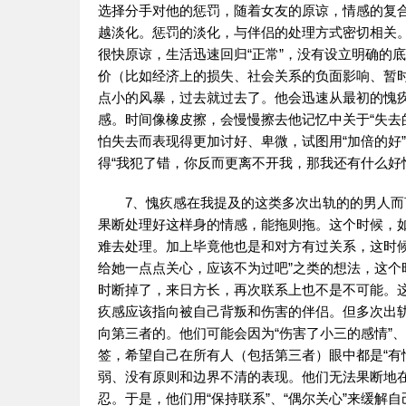
选择分手对他的惩罚，随着女友的原谅，情感的复
越淡化。惩罚的淡化，与伴侣的处理方式密切相关
很快原谅，生活迅速回归“正常”，没有设立明确的
价（比如经济上的损失、社会关系的负面影响、暂时
点小的风暴，过去就过去了。他会迅速从最初的愧疚
感。时间像橡皮擦，会慢慢擦去他记忆中关于“失去
怕失去而表现得更加讨好、卑微，试图用“加倍的好
得“我犯了错，你反而更离不开我，那我还有什么好
7、愧疚感在我提及的这类多次出轨的的男人
果断处理好这样身的情感，能拖则拖。这个时候，
难去处理。加上毕竟他也是和对方有过关系，这时候
给她一点点关心，应该不为过吧”之类的想法，这
时断掉了，来日方长，再次联系上也不是不可能。这
疚感应该指向被自己背叛和伤害的伴侣。但多次出
向第三者的。他们可能会因为“伤害了小三的感情”、
签，希望自己在所有人（包括第三者）眼中都是“有情
弱、没有原则和边界不清的表现。他们无法果断地
忍。于是，他们用“保持联系”、“偶尔关心”来缓