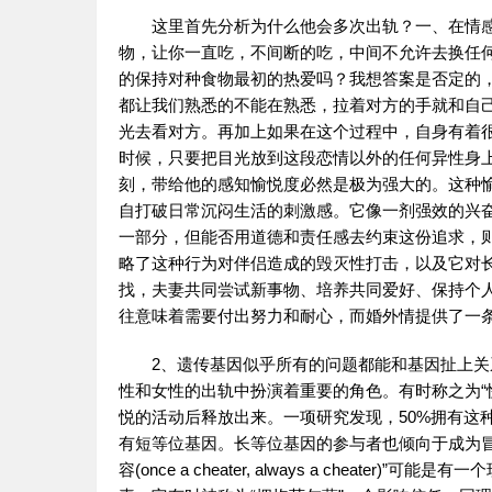
这里首先分析为什么他会多次出轨？一、在情
物，让你一直吃，不间断的吃，中间不允许去换任
的保持对种食物最初的热爱吗？我想答案是否定的
都让我们熟悉的不能在熟悉，拉着对方的手就和自
光去看对方。再加上如果在这个过程中，自身有着
时候，只要把目光放到这段恋情以外的任何异性身
刻，带给他的感知愉悦度必然是极为强大的。这种
自打破日常沉闷生活的刺激感。它像一剂强效的兴
一部分，但能否用道德和责任感去约束这份追求，则
略了这种行为对伴侣造成的毁灭性打击，以及它对
找，夫妻共同尝试新事物、培养共同爱好、保持个
往意味着需要付出努力和耐心，而婚外情提供了一条
2、遗传基因似乎所有的问题都能和基因扯上
性和女性的出轨中扮演着重要的角色。有时称之为“快乐荷
悦的活动后释放出来。一项研究发现，50%拥有这
有短等位基因。长等位基因的参与者也倾向于成为
容(once a cheater, always a chea