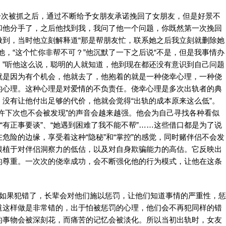
一次被抓之后，通过不断给予女朋友承诺挽回了女朋友，但是好景不
和他分手了，之后他找到我，我问了他一个问题，你既然第一次挽回
做到，当时他立刻解释道“那是帮朋友忙，联系她之后我立刻就删除她
他，“这个忙你非帮不可？”他沉默了一下之后说“不是，但是我事情办
。”听他这么说，聪明的人就知道，他到现在都还没有意识到自己问题
就是因为有个机会，他就去了，他抱着的就是一种侥幸心理，一种侥
的心理。这种心理是对爱情的不负责任。侥幸心理是多次出轨者的典
没有让他付出足够的代价，他就会觉得“出轨的成本原来这么低”。
许下次也不会被发现”的声音会越来越强。他会为自己寻找各种看似
“有正事要谈”、“她遇到困难了我不能不帮”……这些借口都是为了说
危险的边缘，享受着这种“隐秘”和“掌控”的感觉，同时赌伴侣不会发
根植于对伴侣洞察力的低估，以及对自身欺骗能力的高估。它反映出
的尊重。一次次的侥幸成功，会不断强化他的行为模式，让他在这条
，如果犯错了，长辈会对他们施以惩罚，让他们知道事情的严重性，惩
道这样做是非常错的，出于怕被惩罚的心理，他们会不再犯同样的错
的事物会被深刻花，而痛苦的记忆会被淡化。所以当初出轨时，女友