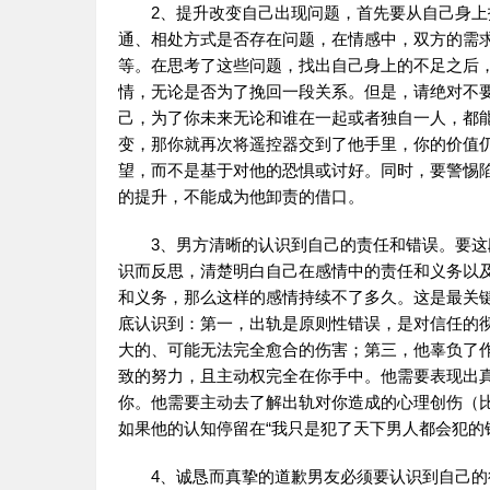
2、提升改变自己出现问题，首先要从自己身
通、相处方式是否存在问题，在情感中，双方的需
等。在思考了这些问题，找出自己身上的不足之后
情，无论是否为了挽回一段关系。但是，请绝对不要
己，为了你未来无论和谁在一起或者独自一人，都能
变，那你就再次将遥控器交到了他手里，你的价值
望，而不是基于对他的恐惧或讨好。同时，要警惕陷
的提升，不能成为他卸责的借口。
3、男方清晰的认识到自己的责任和错误。要
识而反思，清楚明白自己在感情中的责任和义务以
和义务，那么这样的感情持续不了多久。这是最关键
底认识到：第一，出轨是原则性错误，是对信任的
大的、可能无法完全愈合的伤害；第三，他辜负了
致的努力，且主动权完全在你手中。他需要表现出真
你。他需要主动去了解出轨对你造成的心理创伤（比如
如果他的认知停留在“我只是犯了天下男人都会犯的
4、诚恳而真挚的道歉男友必须要认识到自己