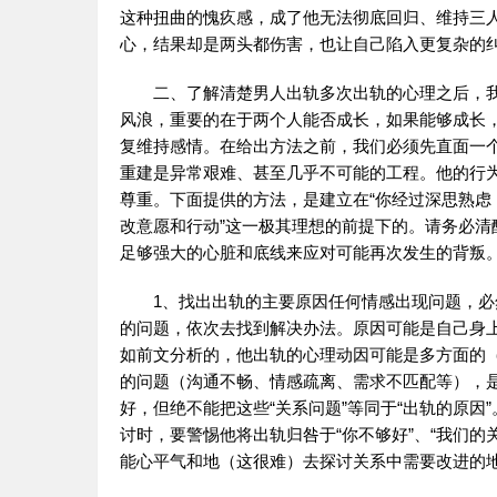
这种扭曲的愧疚感，成了他无法彻底回归、维持三人
心，结果却是两头都伤害，也让自己陷入更复杂的
二、了解清楚男人出轨多次出轨的心理之后，
风浪，重要的在于两个人能否成长，如果能够成长
复维持感情。在给出方法之前，我们必须先直面一个
重建是异常艰难、甚至几乎不可能的工程。他的行
尊重。下面提供的方法，是建立在“你经过深思熟
改意愿和行动”这一极其理想的前提下的。请务必
足够强大的心脏和底线来应对可能再次发生的背叛
1、找出出轨的主要原因任何情感出现问题，
的问题，依次去找到解决办法。原因可能是自己身上
如前文分析的，他出轨的心理动因可能是多方面的
的问题（沟通不畅、情感疏离、需求不匹配等），
好，但绝不能把这些“关系问题”等同于“出轨的原
讨时，要警惕他将出轨归咎于“你不够好”、“我们的
能心平气和地（这很难）去探讨关系中需要改进的地