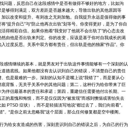
上找问题，反思自己在这段感情中是否有做得不够好的地方，比如沟
求是够得到满足，双方差距是否越来越大，导致出轨的其他原因等
，加以改变和提升。有则改之无则加勉。自我提升永远是值得做的事
将“提升自己”与“防止他再次出轨”划等号。你变得更好，是为了你自
活得精彩自信。如果你抱着“我变好了他就不会出轨了”的心态去改
仍然由他是否出轨来判定。你的改变，应该是基于你对自我成长的渴
入过度反思。关系中双方都有责任，但出轨是他的独家“作品”。你
这段感情继续的基本，就是男友对于出轨这件事情能够有一个深刻的认
及道德底线。如果他都没有去认识到自己的错误，不清楚自己的责任
、也是最难的一步。深刻的认知不是嘴上说“我错了”，而是要从心
彻底背叛，无关乎关系中的其他问题；第二，这种行为给你带来了巨
作为伴侣最基本的责任和承诺；第四，重建信任需要他付出长期、一
正的羞愧和悔恨，而不是仅仅因为“被发现”而感到懊恼或害怕失去
 PTSD 症状），而不是轻描淡写地说“都过去了，我们向前看”。
错”、“是你之前太忽略我”这个层面，那么任何修复都是空中楼阁。
的行为给女友造成的伤害，深刻意识到自己的错误之后，为自己的行为