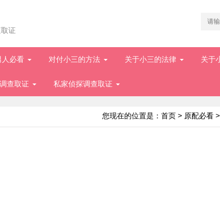
查取证
男人必看
对付小三的方法
关于小三的法律
关于
调查取证
私家侦探调查取证
您现在的位置是：
首页
>
原配必看
>
）