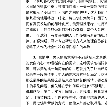
素，它有时被称为“拥抱荷尔蒙”，会影响信任、同
区田鼠的奖赏中枢，可增加它成为一夫一妻制的可
确实揭示了基因与行为倾向之间的关联，这为我们
极其谨慎地看待这一结论。将出轨行为简单归因于“
拥有高度发达的前额叶皮层，负责理性思考、道德
易成瘾），但最终做出何种行为选择，是个人意志
果。一个成熟、有责任感的人，即使拥有所谓“易出
律、加强沟通、寻求专业帮助等方式来管理自己的行
忽略了人作为社会性和道德性存在的本质。
3、感情中，男人的需求感得不到满足人之所以
的发自内心一种遵循内在的需求，这种需求包括陪
等。可以归纳成一句简单的话，恋爱是为了让自己
如果在一段感情中，男人的需求没有得到满足，这
那么最终的结果要么是结束这段痛苦的感情，要么
中的常见问题。但关键在于如何应对这种“不满足”
求和感受；第二，双方共同努力，寻找满足彼此需
足，且痛苦持续，可以选择理性、体面地结束关系
下，用欺骗和背叛的方式，偷偷从外部获取满足。