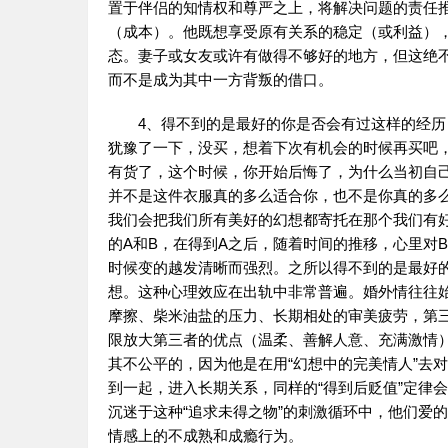
置于伴侣的知情权和尊严之上，将解决问题的责任
（成本）。他既想享受原有关系的稳定（或利益），
态。妻子或女友或许有做得不够好的地方，但这绝
而不是成为其中一方背叛的借口。
4、得不到的是最好的你是否会有过这样的经
犹豫了一下，没买，想着下次有机会的时候再买吧
有货了，这个时候，你开始后悔了，为什么当初自
并不是这件衣服真的多么适合你，也不是你真的多
我们会把我们所有美好的幻想都寄托在那个我们有
的A和B，在得到A之后，随着时间的推移，心里对
时候变的越发清晰而强烈。之所以得不到的是最好
想。这种心理效应在出轨中非常普遍。婚外情往往始
摩擦、柴米油盐的压力、长期相处的审美疲劳，第三
限放大第三者的优点（温柔、善解人意、充满激情
其不公平的，因为他是在用“幻想中的完美情人”去
到一起，进入长期关系，同样的“得到后贬值”定律
沉迷于这种“追求未得之物”的刺激循环中，他们爱
情感上的不成熟和成瘾行为。