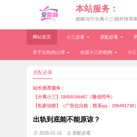
本站服务：
婚姻治疗/分离小三/婚外情调
网站首页
小三必看
原配必看
关于出轨的心理
劝退小三的机构
小三
原配必看
站长推荐服务：
【分离小三】18459194467（微信同号）
【私家侦探】（广告位出租，联系qq：296491738
出轨到底能不能原谅？
2026-01-16
原配必看