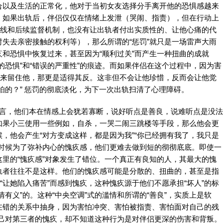
合以及生活的正常化，他对于当初女友选择分手离开他的恐惧感越来
。如果出轨后，伴侣仅仅在情绪上发泄（哭闹、指责），但在行动上
底线和后续监督机制，也没有让出轨者付出实质性的、让他心痛的代
失去亲密接触的权利等），那么所谓的“惩罚”就只是一场雷声大雨
和恐惧中恢复过来，甚至因为“顺利过关”而产生一种扭曲的成就
的恐惧”和“错误的严重性”的痕迹。而如果伴侣在这个过程中，因为害
”来留住他，那更是适得其反。这非但不会让他珍惜，反而会让他觉
怕的？” 惩罚的彻底淡化，为下一次出轨扫清了心理障碍。
而言，他们本在情感上会犹若寡断，说好听点是善良，说难听点是没法
如果小三使用一些例如，自杀，一哭二闹三跳楼等手段，那么他会更
，他会产生“对方变成这样，都是因为我”“你已经拥有我了，我只是
个时候为了弥补内心的愧疚感，他们更难去做到短的彻彻底底。即使一
里的“愧疚感”对象发生了错位。一个真正有良知的人，其最大的愧
轨者往往不是这样。他们的愧疚感可能是分散的、扭曲的，甚至是指
“让她陷入痛苦”而感到愧疚，这种愧疚源于他们不愿承担“坏人”的标
有义”的。这种“中央空调”式的滥情和所谓的“善良”，实质上是软
在错的关系中抽身，因为害怕冲突、害怕被指责、害怕面对自己的残
解自己对第三者的愧疚，却不知道这种行为是对伴侣更深的伤害和背叛。