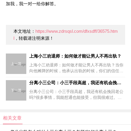
加我，我一对一给你解答。
本文地址：
https://www.zdrsqsl.com/dfxsdff/36575.htm
l
，转载请注明来源！
上海小三劝退师：如何做才能让男人不再出轨？
上一篇
上海小三劝退师：如何做才能让男人不再出轨？当你
向他摊牌的时候，他承认出轨的时候，你们的信任感
瞬间就崩塌了，那在没有信任感的基础上，对方说的
话还可以相信吗？他说不会再出轨了，可以相信吗？
分离小三公司：小三手段高超，我还有机会挽回老公吗?
信任一旦破碎，就
下一篇
分离小三公司：小三手段高超，我还有机会挽回老公
吗?很多事情，我能想通也能接受，但我很难过。昔
日曾深深相爱过的人爱上了别人，无论是谁，都会感
到深深的难过和痛苦。以前的山盟海誓如今变成了一
地鸡毛，明明可以
相关文章