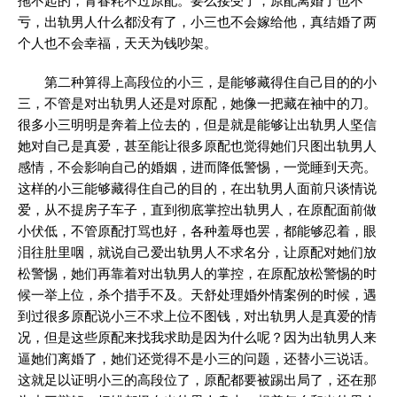
拖不起的，青春耗不过原配。要么接受了，原配离婚了也不
亏，出轨男人什么都没有了，小三也不会嫁给他，真结婚了两
个人也不会幸福，天天为钱吵架。
第二种算得上高段位的小三，是能够藏得住自己目的的小
三，不管是对出轨男人还是对原配，她像一把藏在袖中的刀。
很多小三明明是奔着上位去的，但是就是能够让出轨男人坚信
她对自己是真爱，甚至能让很多原配也觉得她们只图出轨男人
感情，不会影响自己的婚姻，进而降低警惕，一觉睡到天亮。
这样的小三能够藏得住自己的目的，在出轨男人面前只谈情说
爱，从不提房子车子，直到彻底掌控出轨男人，在原配面前做
小伏低，不管原配打骂也好，各种羞辱也罢，都能够忍着，眼
泪往肚里咽，就说自己爱出轨男人不求名分，让原配对她们放
松警惕，她们再靠着对出轨男人的掌控，在原配放松警惕的时
候一举上位，杀个措手不及。天舒处理婚外情案例的时候，遇
到过很多原配说小三不求上位不图钱，对出轨男人是真爱的情
况，但是这些原配来找我求助是因为什么呢？因为出轨男人来
逼她们离婚了，她们还觉得不是小三的问题，还替小三说话。
这就足以证明小三的高段位了，原配都要被踢出局了，还在那