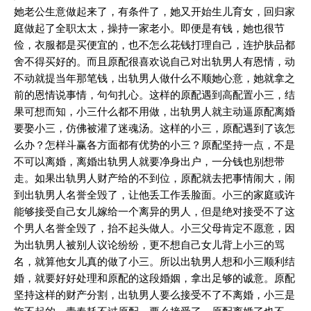
她老公生意做起来了，有条件了，她又开始生儿育女，回归家
庭做起了全职太太，操持一家老小。即便是有钱，她也很节
俭，衣服都是买便宜的，也不怎么花钱打理自己，连护肤品都
舍不得买好的。而且原配很喜欢说自己对出轨男人有恩情，动
不动就提当年那笔钱，出轨男人做什么不顺她心意，她就拿之
前的恩情说事情，句句扎心。这样的原配遇到高配置小三，结
果可想而知，小三什么都不用做，出轨男人就主动逼原配离婚
要娶小三，仿佛被灌了迷魂汤。这样的小三，原配遇到了该怎
么办？怎样斗赢各方面都有优势的小三？原配坚持一点，不是
不可以离婚，离婚出轨男人就要净身出户，一分钱也别想带
走。如果出轨男人财产给的不到位，原配就去把事情闹大，闹
到出轨男人名誉全毁了，让他丢工作丢脸面。小三的家庭或许
能够接受自己女儿嫁给一个离异的男人，但是绝对接受不了这
个男人名誉全毁了，抬不起头做人。小三父母肯定不愿意，因
为出轨男人被别人议论纷纷，更不想自己女儿背上小三的骂
名，就算他女儿真的做了小三。所以出轨男人想和小三顺利结
婚，就要好好处理和原配的这段婚姻，拿出足够的诚意。原配
坚持这样的财产分割，出轨男人要么接受不了不离婚，小三是