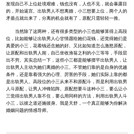
发现自己不上位处境艰难，钱也没有，人也不见，就会暴露目
的，开始逼宫。出轨男人不想离婚，小三想要上位，两个人的
矛盾点就出来了，分离的机会就有了，原配只需轻轻一推。
当然除了这两种，还有很多类型的小三也能够算得上高段
位，比如能够让出轨男人心甘情愿给她们花钱，还觉得她们是
真爱的小三，花着钱还念她的好。又比如知道怎么激怒原配，
让原配和出轨男人闹，自己坐收渔翁之利的小三等等，手段层
出不穷。其实总结一下，这些小三都是能够摆平出轨男人，让
出轨男人主动为她们离婚的小三。不管她们靠的是自身的优越
条件，还是靠着强大的心理、厉害的手段，她们实际上靠的都
是出轨男人。高段位的小三从来不和原配斗，而是利用出轨男
人斗原配，让男人冲锋陷阵。原配想要斗这种小三，要么让小
三觉得出轨男人靠不住，要么用同样的方法，利用出轨男人斗
小三，以彼之道还施彼身。我是天舒，一个真正能够为你解决
婚姻问题的情感导师。