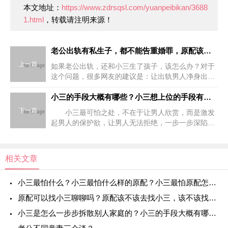
本文地址：
https://www.zdrsqsl.com/yuanpeibikan/3688
1.html
，转载请注明来源！
老公出轨有私生子，都不能告重婚罪，原配该如何利益最大化？
上一篇
如果老公出轨，还和小三生了孩子，该怎么办？对于
这个问题，很多网友的建议是：让出轨男人净身出
户，然后离婚。或者是直接告出轨男人和小三重婚
罪，让两个人付出代价。听着是不是特别解气？恨不
小三的手段大概有哪些？小三想上位的手段有哪些？
得立刻就去法院递状子
下一篇
小三最可怕之处，不在于让男人欣赏，而是激发
起男人的保护欲，让男人无法拒绝，一步一步深陷沼
泽，像陷入流沙一样越挣扎越下沉。为什么男人总会
说“她比你更需要我。”因为小三总是一副离了你就活
不下去的模样。
相关文章
小三最怕什么？小三最怕什么样的原配？小三最怕原配怎么对付她？
原配可以找小三聊聊吗？原配该不该去找小三，该不该找小三谈谈？发现小三后原配有必有找她谈谈吗？ 原配能上门找第三者吗？原配有必要主动联系第三者吗？原配有必要去找小三吗？原配有必要约小三见面吗？
小三是怎么一步步拆散别人家庭的？小三的手段大概有哪些？小三想上位的手段有哪些？