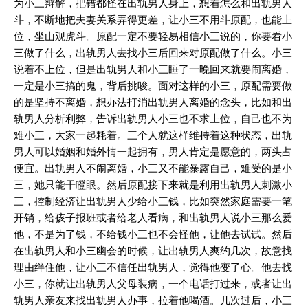
为小三辩解，把错都怪在出轨男人身上，想着怎么和出轨男人
斗，不断地把夫妻关系弄得更差，让小三不用斗原配，也能上
位，坐山观虎斗。原配一定不要轻易相信小三说的，你要看小
三做了什么，出轨男人去找小三后回来对原配做了什么。小三
说着不上位，但是出轨男人和小三睡了一晚回来就要闹离婚，
一定是小三搞的鬼，背后挑唆。面对这样的小三，原配需要做
的是坚持不离婚，想办法打消出轨男人离婚的念头，比如和出
轨男人分析利弊，告诉出轨男人小三也不求上位，自己也不为
难小三，大家一起耗着。三个人就这样维持着这种状态，出轨
男人可以婚姻和婚外情一起拥有，男人肯定是愿意的，两头占
便宜。出轨男人不闹离婚，小三又不能暴露自己，难受的是小
三，她只能干瞪眼。然后原配接下来就是利用出轨男人刺激小
三，控制经济让出轨男人少给小三钱，比如突然家庭需要一笔
开销，给孩子报班或者给老人看病，和出轨男人说小三那么爱
他，不是为了钱，不给钱小三也不会怪他，让他去试试。然后
在出轨男人和小三幽会的时候，让出轨男人爽约几次，故意找
理由绊住他，让小三不信任出轨男人，觉得他变了心。他去找
小三，你就让出轨男人父母装病，一个电话打过来，或者让出
轨男人亲友来找出轨男人办事，拉着他喝酒。几次过后，小三