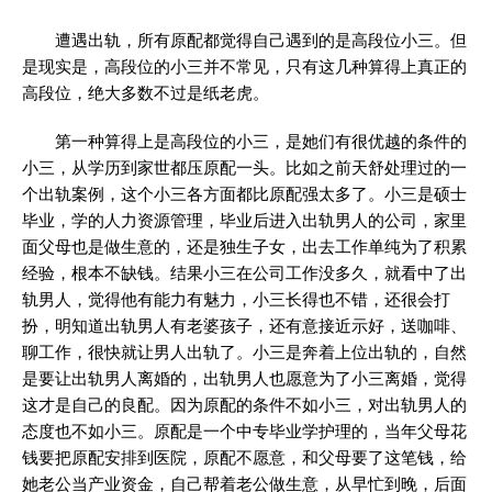
遭遇出轨，所有原配都觉得自己遇到的是高段位小三。但
是现实是，高段位的小三并不常见，只有这几种算得上真正的
高段位，绝大多数不过是纸老虎。
第一种算得上是高段位的小三，是她们有很优越的条件的
小三，从学历到家世都压原配一头。比如之前天舒处理过的一
个出轨案例，这个小三各方面都比原配强太多了。小三是硕士
毕业，学的人力资源管理，毕业后进入出轨男人的公司，家里
面父母也是做生意的，还是独生子女，出去工作单纯为了积累
经验，根本不缺钱。结果小三在公司工作没多久，就看中了出
轨男人，觉得他有能力有魅力，小三长得也不错，还很会打
扮，明知道出轨男人有老婆孩子，还有意接近示好，送咖啡、
聊工作，很快就让男人出轨了。小三是奔着上位出轨的，自然
是要让出轨男人离婚的，出轨男人也愿意为了小三离婚，觉得
这才是自己的良配。因为原配的条件不如小三，对出轨男人的
态度也不如小三。原配是一个中专毕业学护理的，当年父母花
钱要把原配安排到医院，原配不愿意，和父母要了这笔钱，给
她老公当产业资金，自己帮着老公做生意，从早忙到晚，后面