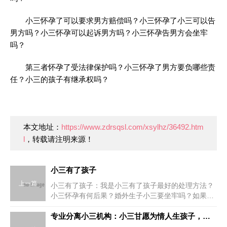
小三怀孕了可以要求男方赔偿吗？小三怀孕了小三可以告
男方吗？小三怀孕可以起诉男方吗？小三怀孕告男方会坐牢
吗？
第三者怀孕了受法律保护吗？小三怀孕了男方要负哪些责
任？小三的孩子有继承权吗？
本文地址：
https://www.zdrsqsl.com/xsylhz/36492.htm
l
，转载请注明来源！
小三有了孩子
上一篇
小三有了孩子：我是小三有了孩子最好的处理方法？
小三怀孕有何后果？婚外生子小三要坐牢吗？如果小
三怀孕了法律怎么处理？小三怀孕，怎么处理？小三
怀孕了怎么处理最好？小三怀孕怎么办？男方出轨第
专业分离小三机构：小三甘愿为情人生孩子，即使不结婚，她图啥呢？
三者怀孕怎么解决