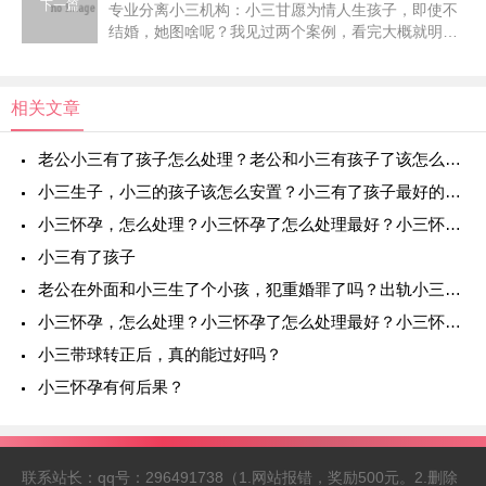
下一篇
专业分离小三机构：小三甘愿为情人生孩子，即使不
结婚，她图啥呢？我见过两个案例，看完大概就明白
了。第一个姑娘，做别人的情人，两个人差了一轮。
男方经济基础很不错，两个人在一起10年。五年前，
情人生了一个孩
相关文章
老公小三有了孩子怎么处理？老公和小三有孩子了该怎么办？老公外面有小三而且有小孩怎么办？
小三生子，小三的孩子该怎么安置？小三有了孩子最好的处理方法？ 老公小三有了孩子怎么处理？
小三怀孕，怎么处理？小三怀孕了怎么处理最好？小三怀孕怎么办？男方出轨第三者怀孕怎么解决？
小三有了孩子
老公在外面和小三生了个小孩，犯重婚罪了吗？出轨小三怀孕犯法吗？已婚男人让小三怀孕犯法吗？小三怀孕告男方会坐牢吗？
小三怀孕，怎么处理？小三怀孕了怎么处理最好？小三怀孕怎么办？男方出轨第三者怀孕怎么解决？
小三带球转正后，真的能过好吗？
小三怀孕有何后果？
联系站长：qq号：296491738（1.网站报错，奖励500元。2.删除