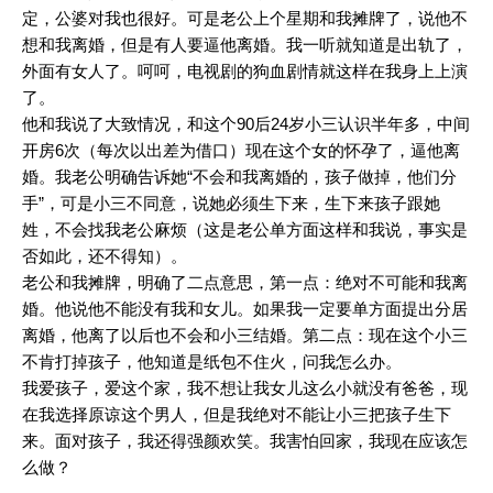
定，公婆对我也很好。可是老公上个星期和我摊牌了，说他不
想和我离婚，但是有人要逼他离婚。我一听就知道是出轨了，
外面有女人了。呵呵，电视剧的狗血剧情就这样在我身上上演
了。
他和我说了大致情况，和这个90后24岁小三认识半年多，中间
开房6次（每次以出差为借口）现在这个女的怀孕了，逼他离
婚。我老公明确告诉她“不会和我离婚的，孩子做掉，他们分
手”，可是小三不同意，说她必须生下来，生下来孩子跟她
姓，不会找我老公麻烦（这是老公单方面这样和我说，事实是
否如此，还不得知）。
老公和我摊牌，明确了二点意思，第一点：绝对不可能和我离
婚。他说他不能没有我和女儿。如果我一定要单方面提出分居
离婚，他离了以后也不会和小三结婚。第二点：现在这个小三
不肯打掉孩子，他知道是纸包不住火，问我怎么办。
我爱孩子，爱这个家，我不想让我女儿这么小就没有爸爸，现
在我选择原谅这个男人，但是我绝对不能让小三把孩子生下
来。面对孩子，我还得强颜欢笑。我害怕回家，我现在应该怎
么做？