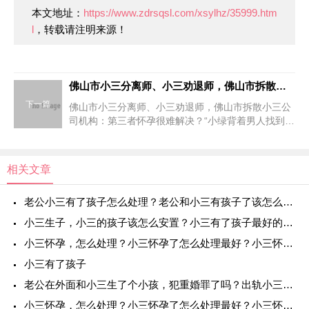
本文地址：
https://www.zdrsqsl.com/xsylhz/35999.htm
l
，转载请注明来源！
佛山市小三分离师、小三劝退师，佛山市拆散小三公司机构：第三者怀孕很难解决？
下一篇
佛山市小三分离师、小三劝退师，佛山市拆散小三公
司机构：第三者怀孕很难解决？“小绿背着男人找到了
我家，面对她的上门挑衅，我没有忍住自己的情绪，
和她撕扯了起来，结果男人赶回后，第一时间就是将
她护在身后，训
相关文章
老公小三有了孩子怎么处理？老公和小三有孩子了该怎么办？老公外面有小三而且有小孩怎么办？
小三生子，小三的孩子该怎么安置？小三有了孩子最好的处理方法？ 老公小三有了孩子怎么处理？
小三怀孕，怎么处理？小三怀孕了怎么处理最好？小三怀孕怎么办？男方出轨第三者怀孕怎么解决？
小三有了孩子
老公在外面和小三生了个小孩，犯重婚罪了吗？出轨小三怀孕犯法吗？已婚男人让小三怀孕犯法吗？小三怀孕告男方会坐牢吗？
小三怀孕，怎么处理？小三怀孕了怎么处理最好？小三怀孕怎么办？男方出轨第三者怀孕怎么解决？