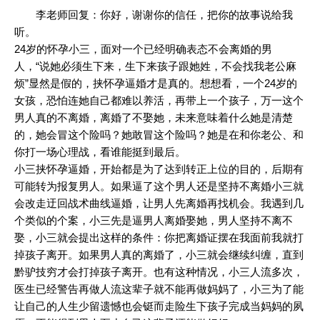
李老师回复：你好，谢谢你的信任，把你的故事说给我
听。
24岁的怀孕小三，面对一个已经明确表态不会离婚的男
人，“说她必须生下来，生下来孩子跟她姓，不会找我老公麻
烦”显然是假的，挟怀孕逼婚才是真的。想想看，一个24岁的
女孩，恐怕连她自己都难以养活，再带上一个孩子，万一这个
男人真的不离婚，离婚了不娶她，未来意味着什么她是清楚
的，她会冒这个险吗？她敢冒这个险吗？她是在和你老公、和
你打一场心理战，看谁能挺到最后。
小三挟怀孕逼婚，开始都是为了达到转正上位的目的，后期有
可能转为报复男人。如果逼了这个男人还是坚持不离婚小三就
会改走迂回战术曲线逼婚，让男人先离婚再找机会。我遇到几
个类似的个案，小三先是逼男人离婚娶她，男人坚持不离不
娶，小三就会提出这样的条件：你把离婚证摆在我面前我就打
掉孩子离开。如果男人真的离婚了，小三就会继续纠缠，直到
黔驴技穷才会打掉孩子离开。也有这种情况，小三人流多次，
医生已经警告再做人流这辈子就不能再做妈妈了，小三为了能
让自己的人生少留遗憾也会铤而走险生下孩子完成当妈妈的夙