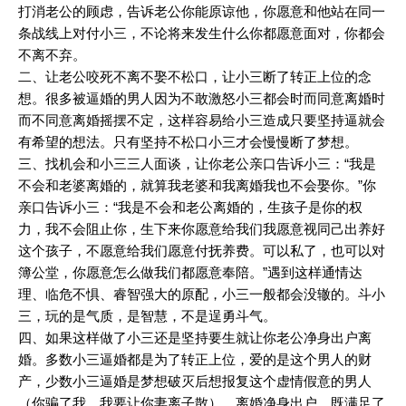
打消老公的顾虑，告诉老公你能原谅他，你愿意和他站在同一
条战线上对付小三，不论将来发生什么你都愿意面对，你都会
不离不弃。
二、让老公咬死不离不娶不松口，让小三断了转正上位的念
想。很多被逼婚的男人因为不敢激怒小三都会时而同意离婚时
而不同意离婚摇摆不定，这样容易给小三造成只要坚持逼就会
有希望的想法。只有坚持不松口小三才会慢慢断了梦想。
三、找机会和小三三人面谈，让你老公亲口告诉小三：“我是
不会和老婆离婚的，就算我老婆和我离婚我也不会娶你。”你
亲口告诉小三：“我是不会和老公离婚的，生孩子是你的权
力，我不会阻止你，生下来你愿意给我们我愿意视同己出养好
这个孩子，不愿意给我们愿意付抚养费。可以私了，也可以对
簿公堂，你愿意怎么做我们都愿意奉陪。”遇到这样通情达
理、临危不惧、睿智强大的原配，小三一般都会没辙的。斗小
三，玩的是气质，是智慧，不是逞勇斗气。
四、如果这样做了小三还是坚持要生就让你老公净身出户离
婚。多数小三逼婚都是为了转正上位，爱的是这个男人的财
产，少数小三逼婚是梦想破灭后想报复这个虚情假意的男人
（你骗了我，我要让你妻离子散）。离婚净身出户，既满足了