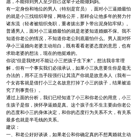
愿，不能得到男人至少自己这辈子还能做妈妈。
有一定身份和地位的男人（特别是官员），面对小三逼婚最怕
的就是小三找组织举报，网络公开，那样会让他多年的努力付
诸东流（轻者被组织免职，重者拔出萝卜带出泥身陷牢狱）。
普通男人，面对小三逼婚最怕的就是老婆知道婚姻不保。我不
知道你老公的情况，不知道你老公到底最怕什么。男人面对怀
孕小三逼婚向老婆主动坦白，既有看看老婆态度的意思，也有
求助老婆的想法，现在的他挺难的。
你说“但是我绝对不能让小三把孩子生下来”，想法我非常理
解，但有一个事实我们必须承认，如果小三执意要生你是毫无
办法的，用不正当手段强行让其流产你就是故意杀人（我有一
个女咨客就是借打小三之名故意打掉了小三的孩子，结果被追
究了刑事责任）。
通过上面的分析，我们已经知道了小三和你老公的用意，小三
生孩子是假，挟怀孕逼婚是真。这个孩子生不生主要由你老公
的态度和小三的身体决定，和你的态度行为关系不大，有关系
最多也就是半毛钱的关系。
建议：
一、和老公好好谈谈，如果老公和你确定真的不想离婚就主动