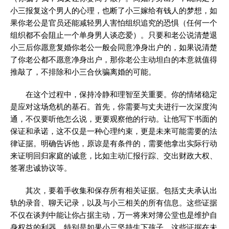
小三报复这个男人的心理，也断了小三嫁给有钱人的梦想，如
果你老公是官员还能减轻男人害怕组织追究的恐惧（任何一个
组织都不会阻止一个单身男人谈恋爱）。只要和老公说清楚退
小三后你愿意复婚你老公一般会同意净身出户的，如果说清楚
了你老公都不愿意净身出户，那你老公主动坦白的本意就值得
推敲了，不排除和小三合伙骗离婚的可能。
在这个过程中，保持冷静和理智至关重要。你的情绪稳定
是应对这场危机的基石。首先，你需要与丈夫进行一次深度沟
通，不仅要听他怎么说，更要观察他的行动。让他写下书面的
保证和承诺，这不仅是一种心理约束，更是未来可能需要的法
律证据。明确告诉他，原谅是有条件的，需要他拿出实际行动
来证明回归家庭的诚意，比如主动汇报行踪、交出财政大权、
签署忠诚协议等。
其次，要着手收集和保存所有相关证据。包括丈夫承认出
轨的录音、聊天记录，以及与小三相关的所有信息。这些证据
不仅在谈判中能让你占据主动，万一将来对簿公堂也是维护自
身权益的利器。特别是如果小三坚持生下孩子，这些证据在未