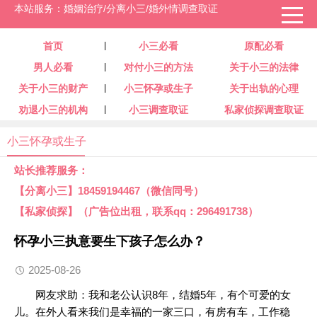
本站服务：婚姻治疗/分离小三/婚外情调查取证
首页
小三必看
原配必看
男人必看
对付小三的方法
关于小三的法律
关于小三的财产
小三怀孕或生子
关于出轨的心理
劝退小三的机构
小三调查取证
私家侦探调查取证
小三怀孕或生子
站长推荐服务：
【分离小三】18459194467（微信同号）
【私家侦探】（广告位出租，联系qq：296491738）
怀孕小三执意要生下孩子怎么办？
2025-08-26
网友求助：我和老公认识8年，结婚5年，有个可爱的女
儿。在外人看来我们是幸福的一家三口，有房有车，工作稳