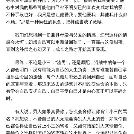
寻求童年缺爱的补偿，为此不惜一切。“彼时的我就是要让他
心中对我的那些可能他自己都不明所已的喜欢变成对我的爱，
不择手段也好，我只是想让他爱我，要他爱我，其他我什么都
不顾。”那是一种疯狂的执念，把补偿当成了救赎。
我们幻想得到一份兼具母爱与父爱的情感，幻想这样的情
感会永恒，幻想自己可以重新做回孩子，一直霸占这份甜蜜。
直到这补偿之心幻灭了，成长之路才开始真正显现。
最终，不论是小三，“渣男”，还是原配，混战中的每一个
人都会明白：没有谁能为自己的人生负责，没有谁能替自己承
担起生命里的孤独，每个人最后都还是要回到自己，面对自己
的寂寞与空虚，那追来逐去的游戏并不能改变生命的本质，只
有学会自己安抚自己，自己平复自己才是内心真正可以平静之
时。
有人说，男人如果真爱你，怎么会舍得让你背上小三的骂
名？我想说，不爱自己的人无法赢得别人真正的爱，如果你自
己都舍得让自己背上小三的骂名，又如何指望别人来珍惜你、
善待你？选择以怎样的姿态活在这个世界上，永远都只是你自