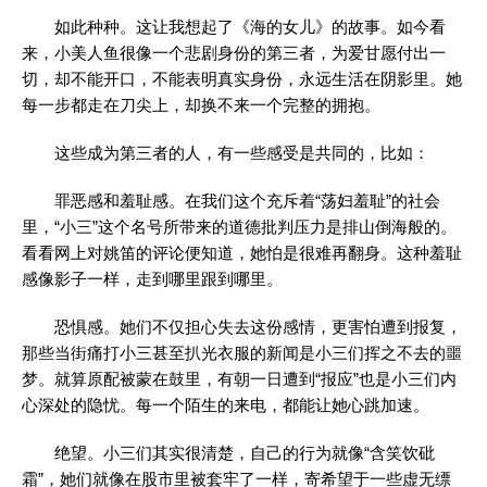
如此种种。这让我想起了《海的女儿》的故事。如今看
来，小美人鱼很像一个悲剧身份的第三者，为爱甘愿付出一
切，却不能开口，不能表明真实身份，永远生活在阴影里。她
每一步都走在刀尖上，却换不来一个完整的拥抱。
这些成为第三者的人，有一些感受是共同的，比如：
罪恶感和羞耻感。在我们这个充斥着“荡妇羞耻”的社会
里，“小三”这个名号所带来的道德批判压力是排山倒海般的。
看看网上对姚笛的评论便知道，她怕是很难再翻身。这种羞耻
感像影子一样，走到哪里跟到哪里。
恐惧感。她们不仅担心失去这份感情，更害怕遭到报复，
那些当街痛打小三甚至扒光衣服的新闻是小三们挥之不去的噩
梦。就算原配被蒙在鼓里，有朝一日遭到“报应”也是小三们内
心深处的隐忧。每一个陌生的来电，都能让她心跳加速。
绝望。小三们其实很清楚，自己的行为就像“含笑饮砒
霜”，她们就像在股市里被套牢了一样，寄希望于一些虚无缥