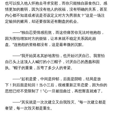
也可以投入他人怀抱去寻求安慰，而你只能独自舔食伤口。感
情更加的脆弱，因为没有他人的祝福，没有明确的关系，甚至
内心都不知道或者说是否该定义对方为男朋友？”这是一场注
定输掉的赌局，却还要假装还有翻盘的机会。
——“独自忍受情感煎熬，而这些痛苦你无法对他抱怨，
因为害怕增加对方的烦恼，让本来就不稳定关系因此崩
盘。”连抱怨的资格都没有，这是最卑微的沉默。
——“我开始莫名其妙地害怕，也开始讨厌自己。我害怕
自己头上这顶人人喊打的小三帽子，讨厌自己的愚蠢和固
执。”帽子的重量，压弯了多少人的脊梁。
——“起初是爱，中间是抑郁，后面是阴暗，结局是放
下！到后面是轮回！当小三后，很难重新正常恋爱，因为你的
思想已经不受限制了！”心一旦被扭曲过，再想掰直就难了。
——“其实就是一次次建立又自我毁灭。”每一次建立都是
奢望，每一次毁灭都是重生。