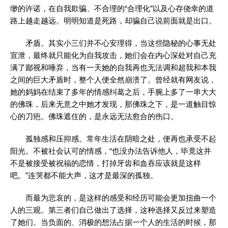
缈的许诺，在自我欺骗、不合理的“合理化”以及心存侥幸的道
路上越走越远。明明知道是死路，却骗自己说前面就是出口。
矛盾。其实小三们并不心安理得，当这些隐秘的心事无处
宣泄，最终就只能化为自我攻击，她们会在内心深处对自己充
满了鄙视和唾弃，当有一天她的自我再也无法调和超我和本我
之间的巨大矛盾时，整个人便全然崩溃了。曾经就有网友说，
她的妈妈在结束了多年的情感纠葛之后，手腕上多了一串大大
的佛珠，后来无意之中她才发现，那佛珠之下，是一道触目惊
心的刀疤。佛珠遮住的，是永远无法愈合的伤口。
孤独感和压抑感。常年生活在阴暗之处，便再也承受不起
阳光。不被社会认可的情感，“也没办法告诉他人，毕竟这并
不是被接受被祝福的恋情，打掉牙齿和血吞应该就是这样
吧。”连哭都不能大声，这才是最深的孤独。
而最为悲哀的，是这样的感受和经历可能会更加扭曲一个
人的三观。第三者们自己做出了选择，这种选择又反过来塑造
了她们。当负面的、消极的想法占据一个人的生活的时候，那