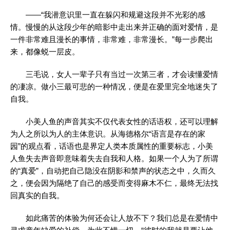
——“我潜意识里一直在躲闪和规避这段并不光彩的感
情。慢慢的从这段少年的暗影中走出来并正确的面对爱情，是
一件非常难且漫长的事情，非常难，非常漫长。”每一步爬出
来，都像蜕一层皮。
三毛说，女人一辈子只有当过一次第三者，才会读懂爱情
的凄凉。做小三最可悲的一种情况，便是在爱里完全地迷失了
自我。
小美人鱼的声音其实不仅代表女性的话语权，还可以理解
为人之所以为人的主体意识。从海德格尔“语言是存在的家
园”的观点看，话语也是界定人类本质属性的重要标志，小美
人鱼失去声音即意味着失去自我和人格。如果一个人为了所谓
的“真爱”，自动把自己隐没在阴影和禁声的状态之中，久而久
之，便会因为隔绝了自己的感受而变得麻木不仁，最终无法找
回真实的自我。
如此痛苦的体验为何还会让人放不下？我们总是在爱情中