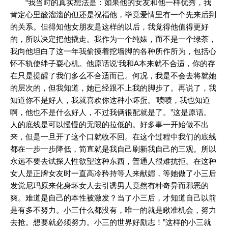
“我当时的真实想法是：如果他的女友和他一样优秀，我
肯定心里酸溜溜的但还是祝福他，毕竟爱情里有一个先来后到
的关系。但得知他女朋友是这样的以后，我觉得他值得更好
的，所以决定把他撬走。我作为一个纯婊，而不是一个绿茶，
我向他坦白了这一年我偷摸着挖墙脚的各种所作所为，包括心
怀不轨使绊子耍心机。他原话说‘我和A本来就不合适，你的存
在只是提醒了我们多么不合适而已。何况，我是不会去将就她
的层次的，但我知道，她已经跟不上我的脚步了。再说了，我
知道你不是好人，我就喜欢你这种小坏蛋。’啧啧，我也知道
啊，他也不是什么好人，不过我俩很配就是了。”这是原话。
人的底线是可以慢慢的无限的拉低的。好多事一开始做不出
来，但是一旦开了这个口就收不回。在这个过程中我们的底线
都在一步一步降低，简直就是我自己刷新我自己的三观。所以
永远不要去试探人性欲望这种东西，普通人很难抗拒。在这种
女人是正牌女友时一直高冷矜持等人来献媚，等她做了小三后
发觉尼玛原来化身坏女人去引诱男人竟然有种奇异而邪恶的
爽。难道是自己的本性被激发？当了小三后，才知道自己以前
是有多不努力。小三什么都没有，唯一的就是瞅准机会，努力
去抢。想要就必须努力。小三的世界好励志！”这样的小三就