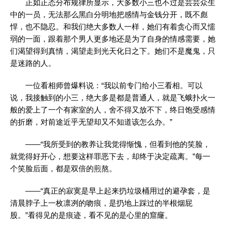
正如正态分布规律所显示，大多数小三也不过是芸芸众生
中的一员，无法那么黑白分明地把感情与金钱分开，既不彪
悍，也不隐忍。和我们绝大多数人一样，她们有着贪心而又懦
弱的一面，跟着那个男人更多地还是为了自身的情感需要，她
们渴望得到真情，渴望走到光天化日之下。她们不是魔鬼，只
是迷路的人。
一位看相师曾爆料说：“我以前专门给小三看相。可以
说，我接触到的小三，绝大多是都是普通人，就是飞蛾扑火一
般的爱上了一个有家室的人，舍不得又放不下，终日饱受感情
的折磨，对前途近乎无望却又不知道该怎么办。”
——“我所受到的教养让我觉得惭愧，但看到他的笑脸，
就觉得好开心，想要这样罪恶下去，却终于决定疏离。”每一
个笑脸后面，都是双倍的煎熬。
——“真正的寂寞是早上起来扔垃圾桶用过的避孕套，是
清晨脖子上一枚凛冽的吻痕，是扔地上踩过的半根烟屁
股。”看得见的是痕迹，看不见的是心里的窟窿。