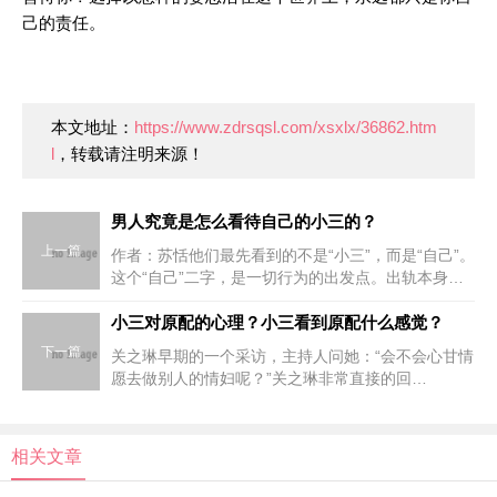
己的责任。
本文地址：
https://www.zdrsqsl.com/xsxlx/36862.htm
l
，转载请注明来源！
男人究竟是怎么看待自己的小三的？
上一篇
作者：苏恬他们最先看到的不是“小三”，而是“自己”。
这个“自己”二字，是一切行为的出发点。出轨本身就
是一件非常自私自利的事情。说白了，他优先考虑的
永远是他的感受、他的需求、他的利益。怎么看待小
小三对原配的心理？小三看到原配什么感觉？
三，纯粹
下一篇
关之琳早期的一个采访，主持人问她：“会不会心甘情
愿去做别人的情妇呢？”关之琳非常直接的回
答：“额，我什么都试过了，结婚离婚什么都试过了，
就是，有女朋友的男生我试过，结过婚的男人我也试
过。我是想做就去做
相关文章