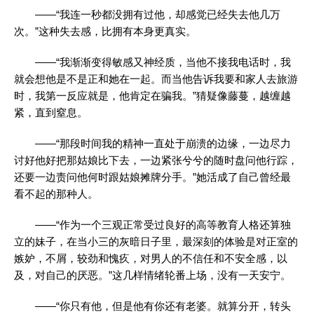
——“我连一秒都没拥有过他，却感觉已经失去他几万
次。”这种失去感，比拥有本身更真实。
——“我渐渐变得敏感又神经质，当他不接我电话时，我
就会想他是不是正和她在一起。而当他告诉我要和家人去旅游
时，我第一反应就是，他肯定在骗我。”猜疑像藤蔓，越缠越
紧，直到窒息。
——“那段时间我的精神一直处于崩溃的边缘，一边尽力
讨好他好把那姑娘比下去，一边紧张兮兮的随时盘问他行踪，
还要一边责问他何时跟姑娘摊牌分手。”她活成了自己曾经最
看不起的那种人。
——“作为一个三观正常受过良好的高等教育人格还算独
立的妹子，在当小三的灰暗日子里，最深刻的体验是对正室的
嫉妒，不屑，较劲和愧疚，对男人的不信任和不安全感，以
及，对自己的厌恶。”这几样情绪轮番上场，没有一天安宁。
——“你只有他，但是他有你还有老婆。就算分开，转头