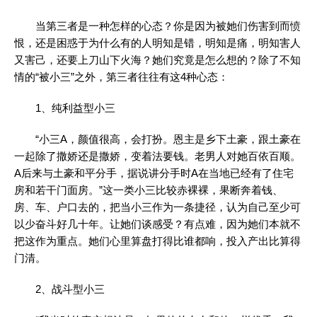
当第三者是一种怎样的心态？你是因为被她们伤害到而愤
恨，还是困惑于为什么有的人明知是错，明知是痛，明知害人
又害己，还要上刀山下火海？她们究竟是怎么想的？除了不知
情的“被小三”之外，第三者往往有这4种心态：
1、纯利益型小三
“小三A，颜值很高，会打扮。恩主是乡下土豪，跟土豪在
一起除了撒娇还是撒娇，变着法要钱。老男人对她百依百顺。
A后来与土豪和平分手，据说讲分手时A在当地已经有了住宅
房和若干门面房。”这一类小三比较赤裸裸，果断奔着钱、
房、车、户口去的，把当小三作为一条捷径，认为自己至少可
以少奋斗好几十年。让她们谈感受？有点难，因为她们本就不
把这作为重点。她们心里算盘打得比谁都响，投入产出比算得
门清。
2、战斗型小三