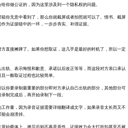
会给你做公证的，因为这里涉及到一个隐私权的问题。
邮箱你无意中看到了，那么你就截屏或者拍照就可以了。情书、截屏
们作为证据链中的一环，一步步夯实、补强证据。
对方直接摊牌了。如果你想取证，这几乎是最好的时机了，所以一定
认出轨、表示悔恨和歉意、承诺以后改正等等，而这段对方亲口承认
而且一般取证过程也比较简单。
所以你要录制最重要的部分即对方承认自己出轨的部分，其他部分可
段录制完成后，再开始录制下一段。
的工作量，因为录音证据需要详细翻译成文字，如果录音太长而又不
可能会崩溃掉。
在原始载体上，拷贝后则不再是原件，证据效力会大打折扣甚至不被