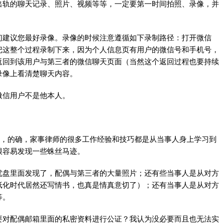
出轨的聊天记录、照片、视频等等，一定要第一时间拍照、录像，并
们建议您最好录像。录像的时候注意遵循如下录制路径：打开微信
把这整个过程录制下来，因为个人信息页有用户的微信号和手机号，
返回到该用户与第三者的微信聊天页面（当然这个返回过程也要持续
录像上看清楚聊天内容。
微信用户不是他本人。
”，的确，家事律师的很多工作经验和技巧都是从当事人身上学习到
很容易发现一些蛛丝马迹。
优盘里面发现了，配偶与第三者的大量照片；还有些当事人是从对方
纸化时代居然还写情书，也真是情真意切了）；还有当事人是从对方
等。
要对配偶邮箱里面的私密资料进行公证？我认为没必要而且也无法实