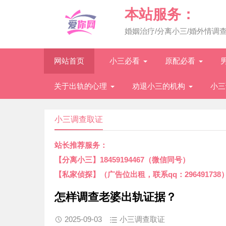
本站服务：
婚姻治疗/分离小三/婚外情调
网站首页
小三必看
原配必看
关于出轨的心理
劝退小三的机构
小三
小三调查取证
站长推荐服务：
【分离小三】18459194467（微信同号）
【私家侦探】（广告位出租，联系qq：296491738
怎样调查老婆出轨证据？
2025-09-03
小三调查取证