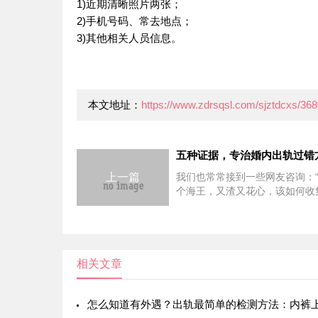
1)近期清晰照片两张；
2)手机号码、常去地点；
3)其他相关人员信息。
本文地址：
https://www.zdrsqsl.com/sjztdcxs/368
五种证据，专治婚内出轨过错
上一篇
我们也常常接到一些网友咨询：
个海王，又渣又花心，该如何收
的出轨证据，向法官证明其存在
更好地维护自己的合法权益？”
面对婚姻中的背叛，许多无过错
处于情感与法律认知的双重弱
相关文章