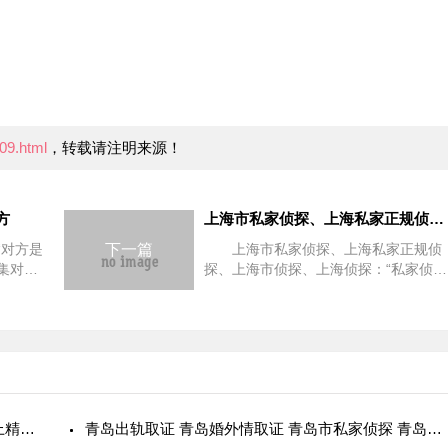
09.html
，转载请注明来源！
方
上海市私家侦探、上海私家正规侦探、上海市侦探、上海侦探
“对方是
下一篇
上海市私家侦探、上海私家正规侦
集对方
探、上海市侦探、上海侦探：“私家侦
过错，
探”的收费标准 现在婚外情、调查情
事实上，
妇、二奶等事情越来越多，于是“私家侦
方往往
探”这个行业逐渐兴起。那么一个“私家
侦探”多少钱呢？“私家侦
怎么知道有外遇？出轨最简单的检测方法：内裤上精斑是证据
青岛出轨取证 青岛婚外情取证 青岛市私家侦探 青岛私家侦探 青岛侦探