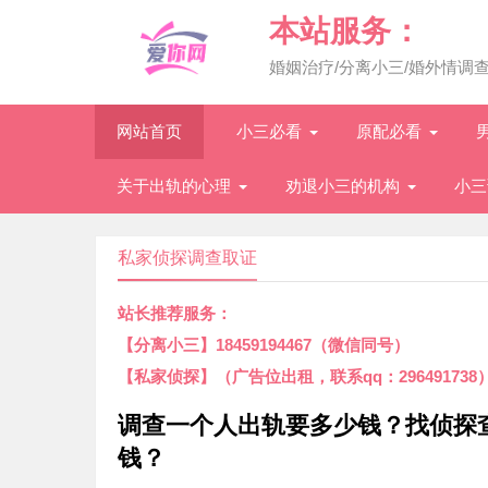
本站服务：
婚姻治疗/分离小三/婚外情调
网站首页
小三必看
原配必看
关于出轨的心理
劝退小三的机构
小三
私家侦探调查取证
站长推荐服务：
【分离小三】18459194467（微信同号）
【私家侦探】（广告位出租，联系qq：296491738
调查一个人出轨要多少钱？找侦探
钱？