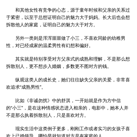
和其他女性有竞争的心态，源于童年时候和父亲的关系过
于紧密，以至于总想证明自己的魅力大于妈妈。长大后也会想
拆散他人的家庭，证明自己的魅力大于对方。
另外一类则是浑浑噩噩做了小三，不喜欢同龄的幼稚男
性，对已经成家的温柔男性有幻想和偏好。
其实就是特别享受对方父亲式的成熟和理解，不是那么想
拆散别人，更不想步入婚姻，多数更不图对方的钱。
纵观这类人的成长史，她们往往缺失父亲的关爱，非常喜
欢追求“成熟男性”。
比如《非诚勿扰》中的舒淇，一开始就是作为方中信
的“小三”，是在这种情感状态进入相亲的，电影中，她本人并
不是那么执着拆散别人，只是喜欢对方。
现实生活中这类例子更多，刚刚工作或者实习的女孩子喜
欢上已婚领导，哪怕早就知道对方是有家庭的人。