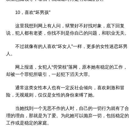
10，喜欢“坏男孩”
这里我想到网上有人问，狱警好不好找对象，底下回复
说，犯人都有老婆，你找不到是你自己的问题，和职业无关。
不过就像有的人喜欢“坏女人”一样，更多的女性迷恋坏男
人。
网上报道，女犯人“劳荣枝”落网，原本她有稳定的工作，
却被一个罪犯所吸引，一起犯下滔天大罪。
通常这类女性本人也有一定反社会倾向，喜欢刺激和冒
险，无视规则，仅仅是女性的身份束缚了她。
当她找到一个无恶不作的人时，自己的一切行为就有了合
理的理由，那就是为了爱。为此她可以抛弃一切，包括稳定的
工作或是稳定的家庭。