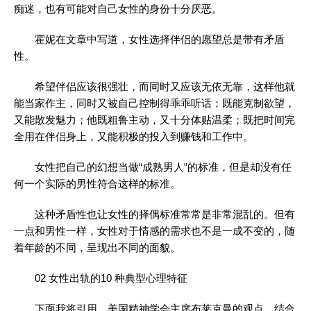
痴迷，也有可能对自己女性的身份十分厌恶。
霍妮在文章中写道，女性选择伴侣的愿望总是带有矛盾
性。
希望伴侣应该很强壮，而同时又应该无依无靠，这样他就
能当家作主，同时又被自己控制得乖乖听话；既能克制欲望，
又能散发魅力；他既粗鲁主动，又十分体贴温柔；既把时间完
全用在伴侣身上，又能积极的投入到赚钱和工作中。
女性把自己的幻想当做“成熟男人”的标准，但是却没有任
何一个实际的男性符合这样的标准。
这种矛盾性也让女性的择偶标准常常是非常混乱的。但有
一点和男性一样，女性对于情感的需求也不是一成不变的，随
着年龄的不同，呈现出不同的面貌。
02 女性出轨的10 种典型心理特征
下面我将引用，美国精神学会主席布莱克曼的观点，结合