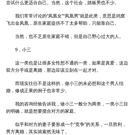
尝试什么更适合自己。当然，这个社会，踏板男也不少。
我们常常讨论的“凤凰女”“凤凰男”就是此类，意思是鸡窝
飞出金凤凰，原生家庭提供不了太多帮助，只能靠自己。
当然，也不乏原生家庭不错，但是自己野心过大的人。
9，小三
这一类也是让很多女性想不通的一类，如果是真爱，这边
双方分手或是离婚，那边应该立刻在一起才对。
而现实往往不是这样的，做小三的未必想和这个男人结
婚，修成正果的例子也非常少。
我的咨询经验告诉我，做小三一般分为两类，一类小三目
的明确，就是想要搅合对方的家庭。
似乎和对方的妻子要形成一个“竞争”的关系，一旦胜利，
男方离婚，其实就索然无味了。