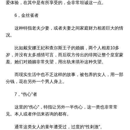
爱体验，在其中是有所享受的，会非常坦诚这一点。
6，金丝雀者
这种特指老夫少妻，或者夫妻之间家庭财力相差巨大的情
况。
比如戴安娜王妃和查尔斯王子的婚姻，两个人相差10多
岁，并没有太多感情可言，而后双方传出的绯闻让整个皇室蒙
羞。她们对婚姻非常失望，用出轨来填补这种失望。
而现实生活中也不乏这样的故事，被包养的女人，用一部
分钱，花在另外一个男人身上。
7，“伤心”者
这里的“伤心”，特指让另外一半伤心，这一类也非常常
见。本人或者伴侣来咨询的都有。
通常这类女人的童年遭受过，过度的“性刺激”。