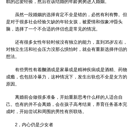
糕的恋爱经验，然后在该结婚的年龄匆匆进入婚姻。
虽然一段婚姻的选择肯定不全是错的，必然有利有弊。但
是对于很多社会经验欠缺的年轻女孩，被爱情和假象冲昏头
脑，选择了一个不合适的伴侣也是常见的情况。
还有很多女性年轻时候没有独立的能力，直到35岁左右，
对独立生活和社会压力没那么惧怕时，就会有重新选择伴侣的
想法。
有些男性有着酗酒或是家暴或是精神疾病或是酒精、药物
成瘾，也包括冷暴力，这种情况下，发生出轨也不全是女方的
原因。
离婚前会做很多准备，开始重新思考什么样的人适合自
己。也有的并不会离婚，会在孩子高考结束，养育任务基本完
成时，开始尝试和周围的男性有所联络。
2，内心仍是少女者