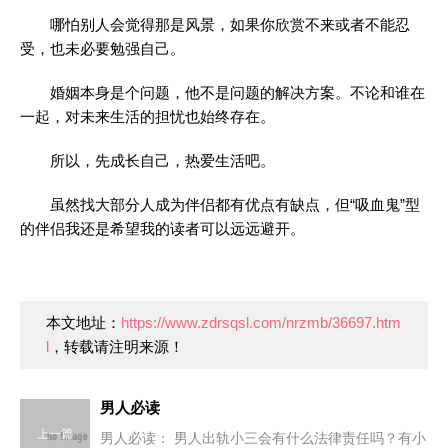
哪怕别人会觉得那是风景，如果你欣赏不来或者不能忍
受，也未必要勉强自己。
婚姻本身是个问题，他不是问题的解决方案。不论和谁在
一起，对未来生活的担忧也始终存在。
所以，先成长自己，热爱生活吧。
虽然找大部分人成为伴侣都有优点有缺点，但“吸血鬼”型
的伴侣我还是希望我的读者可以远远避开。
本文地址：
https://www.zdrsqsl.com/nrzmb/36697.htm
l
，转载请注明来源！
男人必读
上一篇
男人必读： 男人出轨小三会有什么法律责任吗？有小